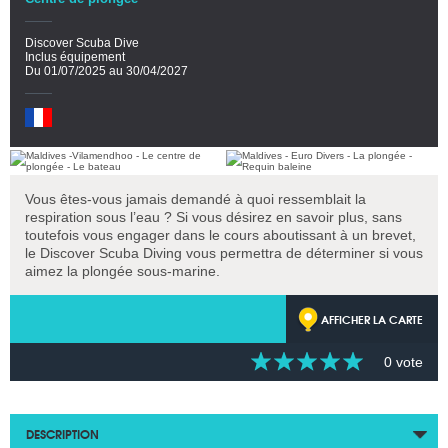
Discover Scuba Dive
Inclus équipement
Du 01/07/2025 au 30/04/2027
Vous êtes-vous jamais demandé à quoi ressemblait la
respiration sous l’eau ? Si vous désirez en savoir plus, sans
toutefois vous engager dans le cours aboutissant à un brevet,
le Discover Scuba Diving vous permettra de déterminer si vous
aimez la plongée sous-marine.
AFFICHER LA CARTE
0 vote
DESCRIPTION