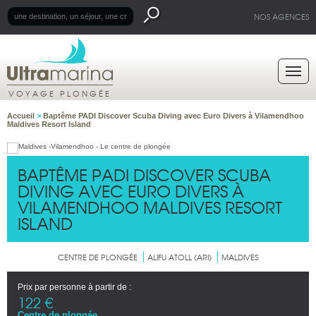
NOS AGENCES
VOYAGE PLONGÉE
Accueil
>
Baptême PADI Discover Scuba Diving avec Euro Divers à Vilamendhoo
Maldives Resort Island
BAPTÊME PADI DISCOVER SCUBA
DIVING AVEC EURO DIVERS À
VILAMENDHOO MALDIVES RESORT
ISLAND
CENTRE DE PLONGÉE
ALIFU ATOLL (ARI)
MALDIVES
Prix par personne à partir de :
122 €
Centre de plongée