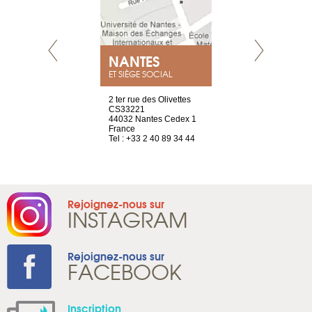
NEUVE
NANTES
GENÈV
ET SIÈGE SOCIAL
a-shop
2 ter rue des Olivettes
rue de Montc
el, 106
CS33221
1207 Genèv
neuve
44032 Nantes Cedex 1
Suisse
France
Tel : +41 22 
1 965 65 00
Tel : +33 2 40 89 34 44
Rejoignez-nous sur
INSTAGRAM
Rejoignez-nous sur
FACEBOOK
Inscription