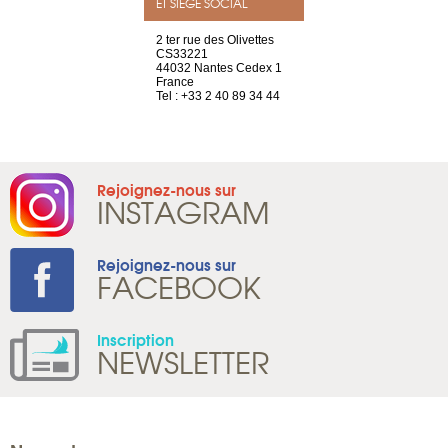
ET SIÈGE SOCIAL
a-shop
2 ter rue des Olivettes
rue de Montc
el, 106
CS33221
1207 Genèv
neuve
44032 Nantes Cedex 1
Suisse
France
Tel : +41 22 
1 965 65 00
Tel : +33 2 40 89 34 44
Rejoignez-nous sur
INSTAGRAM
Rejoignez-nous sur
FACEBOOK
Inscription
NEWSLETTER