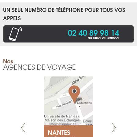
UN SEUL NUMÉRO DE TÉLÉPHONE POUR TOUS VOS
APPELS
02 40 89 98 14
du lundi au samedi
Nos
AGENCES DE VOYAGE
NEUVE
NANTES
GENÈV