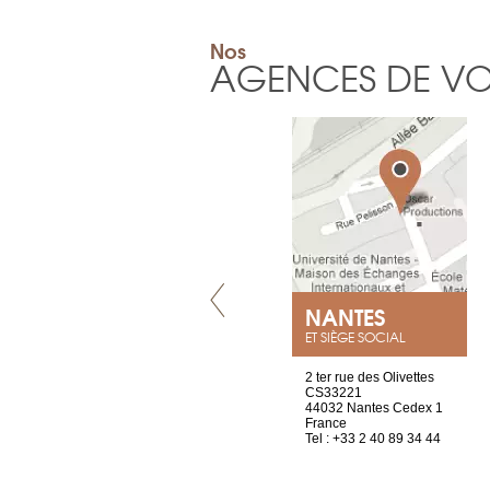
Nos
AGENCES DE V
VILLENEUVE
NANTES
ET SIÈGE SOCIAL
Chez Scuba-shop
2 ter rue des Olivettes
Route d’Arvel, 106
CS33221
1844 Villeneuve
44032 Nantes Cedex 1
Suisse
France
Tel : +41 21 965 65 00
Tel : +33 2 40 89 34 44