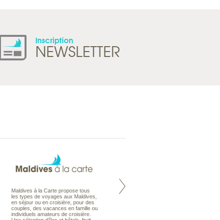
Inscription
NEWSLETTER
Maldives à la Carte propose tous
Notre site Odyssee est un portail
les types de voyages aux Maldives,
qui regroupe l’ensemble de nos
en séjour ou en croisière, pour des
offres de voyages. Vous trouverez
couples, des vacances en famille ou
une carte interactive, la gestion des
individuels amateurs de croisière.
listes de mariage et voyages de