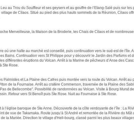
St Leu au Trou du Souffleur et ses geysers et au gouffre de l’Etang-Salé puis sur les
le village de Cilaos. Situé au pied des plus hauts sommets de la Réunion, Cilaos off
.
a Roche Merveilleuse, la Maison de la Broderie, les Chais de Cilaos et de nombreus
rre où une halte au marché est conseillé, puis continuation vers le sud-est de l'île. 
 Bains. Continuation vers St Philippe pour y découvrir le Jardin des Parfums et d
des différentes éruptions du Volcan. Arrêt à la Marine de pêcheurs d’Anse des Cas
 à Ste Rose.
es Palmistes et La Plaine des Cafres puis montée vers la route du Volcan. Arrêt au 
 Piton de la Fournaise. Arrêt au cratère Commerson, traversée de la Plaine des Sabl
Pas de Bellecombe". Possibilité de randonnées au Volcan. Visite à Bourg Murat de
sin. Retour vers St Benoît puis Ste Rose. Nuit au Fournaise à Ste Rose.
êt à l’église baroque de Ste Anne. Découverte de la côte verdoyante de l’île : La Riv
oint de vue de Takamaka. Route jusqu’à St André et remontée de la Rivière du Mât 
 de la Mariée. Direction le village d'Hell-bourg, classé parmi les plus beaux village