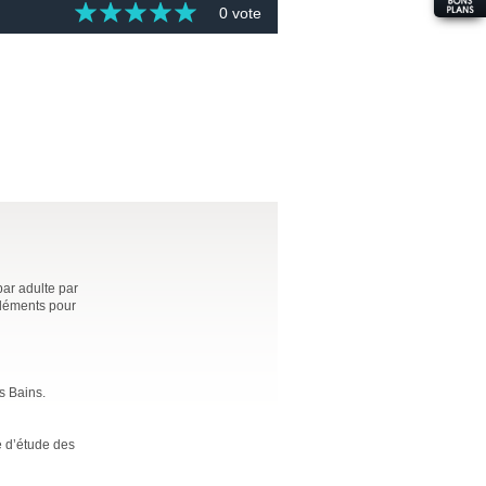
0 vote
par adulte par
pléments pour
s Bains.
e d’étude des