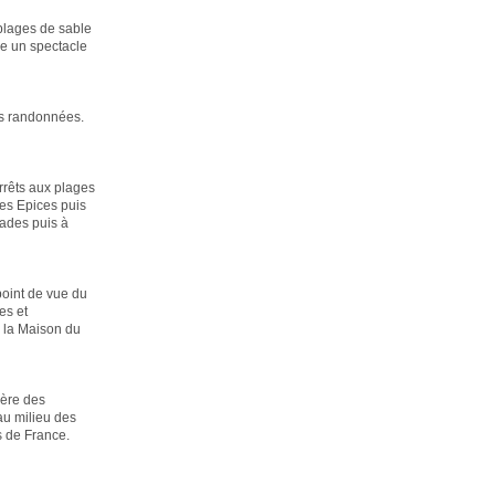
 plages de sable
re un spectacle
es randonnées.
Arrêts aux plages
es Epices puis
cades puis à
point de vue du
es et
 la Maison du
ière des
au milieu des
s de France.