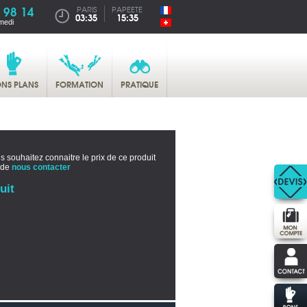
 98 14
PARIS
PAPEETE
03:35
15:35
medi
NS PLANS
FORMATION
PRATIQUE
s souhaitez connaitre le prix de ce produit
 de
nous contacter
uit