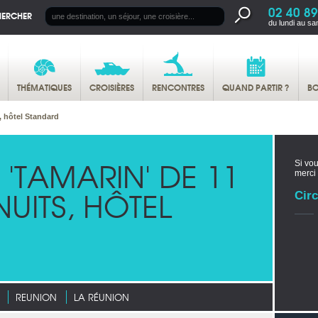
02 40 89
HERCHER
du lundi au sa
THÉMATIQUES
CROISIÈRES
RENCONTRES
QUAND PARTIR ?
BO
, hôtel Standard
'TAMARIN' DE 11
Si vou
merci
UITS, HÔTEL
Circ
REUNION
LA RÉUNION