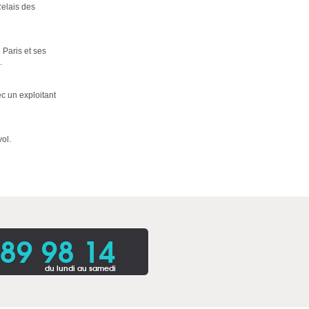
Relais des
 Paris et ses
.
ec un exploitant
vol.
 89 98 14
du lundi au samedi