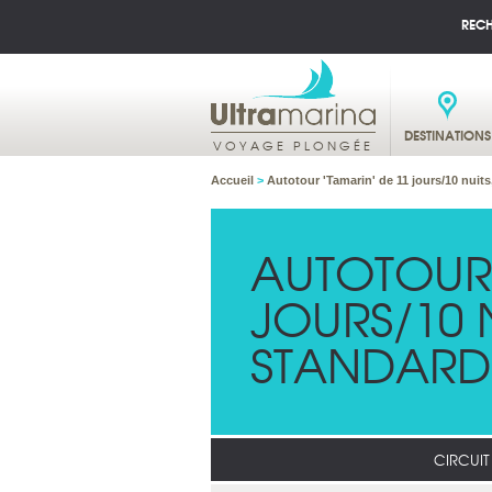
REC
DESTINATIONS
VOYAGE PLONGÉE
Accueil
>
Autotour 'Tamarin' de 11 jours/10 nuits
AUTOTOUR 
JOURS/10 N
STANDARD
CIRCUIT