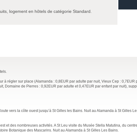
nuits, logement en hôtels de catégorie Standard.
els.
our à régler sur place (Alamanda : 0,8EUR par adulte par nuit, Vieux Cep : 0,7EUR 
nuit, Domaine de Pierres : 0,92EUR par adulte et 0,47EUR par enfant par nuit), sup
oute vers la côte ouest jusqu’à St Gilles les Bains. Nuit au Alamanda à St Gilles Le
ouest et des nombreuses activités. A St Leu visite du Musée Stella Matutina, du centr
atoire Botanique des Mascarins. Nuit au Alamanda à St Gilles Les Bains.