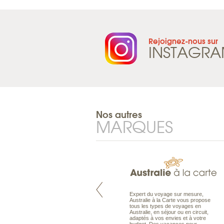
Rejoignez-nous sur
INSTAGR
Nos autres
MARQUES
Pacifique à la carte est le spécialiste
Expert du voyage sur mesure,
des voyages dans le Pacifique.
Australie à la Carte vous propose
Partez à l’autre bout du monde, en
tous les types de voyages en
séjour ou en croisière, pour
Australie, en séjour ou en circuit,
découvrir des peuples et des îles
adaptés à vos envies et à votre
toujours plus surprenants, en hôtels