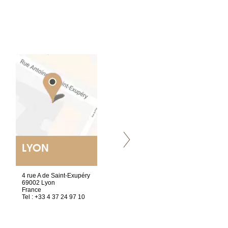
LYON
VILLENEUVE
4 rue A de Saint-Exupéry
Chez Scuba-shop
69002 Lyon
Route d’Arvel, 106
France
1844 Villeneuve
Tel : +33 4 37 24 97 10
Suisse
Tel : +41 21 965 65 00