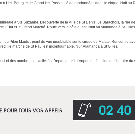
o à Hell-Bourg et de Grand Ilet. Possibilité de randonnées dans le cirque. Nuit au 
illeraie à Ste Suzanne. Découverte de la ville de St Denis, Le Barachois, la rue de
e l’Etat et le Grand Marché. Route vers la côte ouest. Nuit au Alamanda à St Gilles
ion du Piton Maïdo : point de vue inoubliable sur le cirque de Mafate. Rencontre av
redi, le marché de St Paul est incontournable. Nuit Alamanda à St Gilles.
uest et des nombreuses activités. Départ pour l’aéroport en fonction de l’horaire du 
02 40
E POUR TOUS VOS APPELS