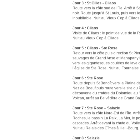
Jour 3 : St Gilles - Cilaos
Route vers la côte sud de l’île. Arrêt à 
noir. Route jusqu’à St Louis, puis vers 
inoubliable. Nuit au Vieux Cep à Cilaos
Jour 4 : Cilaos
Visite de Cilaos : le point de vue de l
Nuit au Vieux Cep à Cilaos.
Jour 5 : Cilaos - Ste Rose
Retour vers la côte puis direction St Pie
sauvages de Grand Anse et Manapany les
vers les gigantesques coulées de lave 
l’église de Ste Rose. Nuit au Fournaise
Jour 6 : Ste Rose
Route depuis St Benoît vers la Plaine d
Nez de Boeuf puis route vers le site du
découverte du cratère du Dolomieu au "
Volcan, arrêt au Belvédère de Grand Bas
Jour 7 : Ste Rose – Salazie
Route vers la côte Nord-Est de l’île. Arr
Roches, le bassin La Paix, La Mer, le p
cascades. Arrêt devant la chute du Voile
Nuit au Relais des Cîmes à Hell-Bourg.
Jour 8 : Salazie