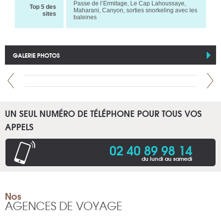
Passe de l’Ermitage, Le Cap Lahoussaye,
Top 5 des
Maharani, Canyon, sorties snorkeling avec les
sites
baleines
GALERIE PHOTOS
UN SEUL NUMÉRO DE TÉLÉPHONE POUR TOUS VOS
APPELS
02 40 89 98 14
du lundi au samedi
Nos
AGENCES DE VOYAGE