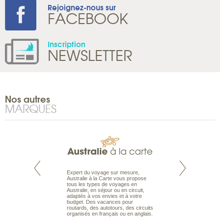
Rejoignez-nous sur
FACEBOOK
Inscription
NEWSLETTER
Nos autres
MARQUES
te est le spécialiste
Expert du voyage sur mesure,
Parce qu’ils sont
 le Pacifique.
Australie à la Carte vous propose
passionnés d’anim
bout du monde, en
tous les types de voyages en
sauvage, l’équipe d
sière, pour
Australie, en séjour ou en circuit,
carte comprend vos
ples et des îles
adaptés à vos envies et à votre
à votre service so
prenants, en hôtels
budget. Des vacances pour
voyage à la carte 
dans des pensions
routards, des autotours, des circuits
bâtir un safari à l
organisés en français ou en anglais.
envies.