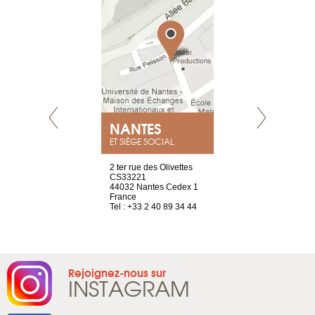
NEUVE
NANTES
GENÈV
ET SIÈGE SOCIAL
a-shop
2 ter rue des Olivettes
rue de Montc
el, 106
CS33221
1207 Genèv
neuve
44032 Nantes Cedex 1
Suisse
France
Tel : +41 22 
1 965 65 00
Tel : +33 2 40 89 34 44
Rejoignez-nous sur
INSTAGRAM