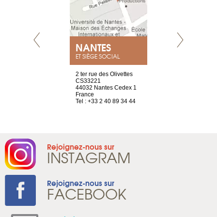
NEUVE
NANTES
GENÈV
ET SIÈGE SOCIAL
a-shop
2 ter rue des Olivettes
rue de Montc
el, 106
CS33221
1207 Genèv
neuve
44032 Nantes Cedex 1
Suisse
France
Tel : +41 22 
1 965 65 00
Tel : +33 2 40 89 34 44
Rejoignez-nous sur
INSTAGRAM
Rejoignez-nous sur
FACEBOOK