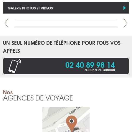
GALERIE PHOTOS ET VIDEOS
UN SEUL NUMÉRO DE TÉLÉPHONE POUR TOUS VOS
APPELS
02 40 89 98 14
du lundi au samedi
Nos
AGENCES DE VOYAGE