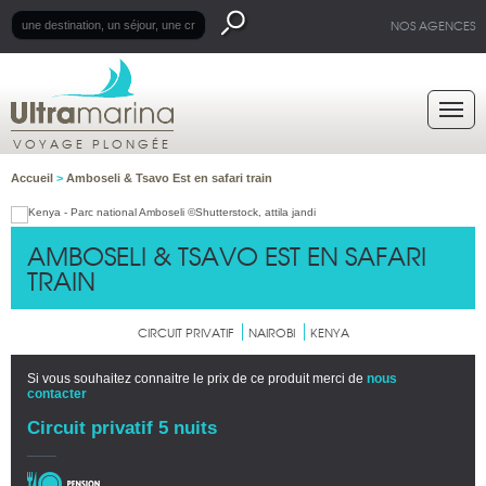
NOS AGENCES
VOYAGE PLONGÉE
Accueil
>
Amboseli & Tsavo Est en safari train
AMBOSELI & TSAVO EST EN SAFARI
TRAIN
CIRCUIT PRIVATIF
NAIROBI
KENYA
Si vous souhaitez connaitre le prix de ce produit merci de
nous
contacter
Circuit privatif 5 nuits