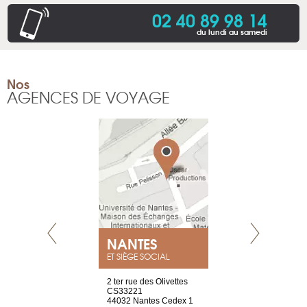
02 40 89 98 14
du lundi au samedi
Nos
AGENCES DE VOYAGE
NEUVE
NANTES
GENÈV
ET SIÈGE SOCIAL
a-shop
2 ter rue des Olivettes
rue de Montc
el, 106
CS33221
1207 Genèv
neuve
44032 Nantes Cedex 1
Suisse