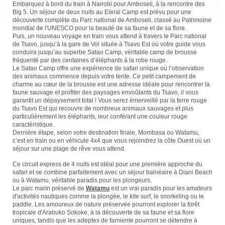
Embarquez à bord du train à Nairobi pour Amboseli, à la rencontre des
Big 5. Un séjour de deux nuits au Elerai Camp est prévu pour une
découverte complète du Parc national de Amboseli, classé au Patrimoine
mondial de l'UNESCO pour la beauté de sa faune et de sa flore.
Puis, un nouveau voyage en train vous attend à travers le Parc national
de Tsavo, jusqu’à la gare de Voi située à Tsavo Est où votre guide vous
conduira jusqu’au superbe Satao Camp, véritable camp de brousse
fréquenté par des centaines d’éléphants à la robe rouge.
Le Satao Camp offre une expérience de safari unique où l’observation
des animaux commence depuis votre tente. Ce petit campement de
charme au cœur de la brousse est une adresse idéale pour rencontrer la
faune sauvage et profiter des paysages envoûtants du Tsavo, il vous
garantit un dépaysement total ! Vous serez émerveillé par la terre rouge
du Tsavo Est qui recouvre de nombreux animaux sauvages et plus
particulièrement les éléphants, leur conférant une couleur rouge
caractéristique.
Dernière étape, selon votre destination finale, Mombasa ou Watamu,
c’est en train ou en véhicule 4x4 que vous rejoindrez la côte Ouest où un
séjour sur une plage de rêve vous attend.
Ce circuit express de 4 nuits est idéal pour une première approche du
safari et se combine parfaitement avec un séjour balnéaire à Diani Beach
ou à Watamu, véritable paradis pour les plongeurs.
Le parc marin préservé de
Watamu
est un vrai paradis pour les amateurs
d'activités nautiques comme la plongée, le kite surf, le snorkeling ou le
paddle. Les amoureux de nature préservée pourront explorer la forêt
tropicale d'Arabuko Sokoke, à la découverte de sa faune et sa flore
uniques, tandis que les adeptes de farniente pourront se détendre à