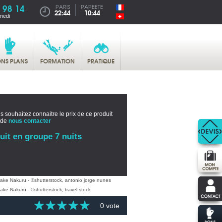
 98 14
PARIS
PAPEETE
22:44
10:44
medi
NS PLANS
FORMATION
PRATIQUE
s souhaitez connaitre le prix de ce produit
 de
nous contacter
uit en groupe 7 nuits
0 vote