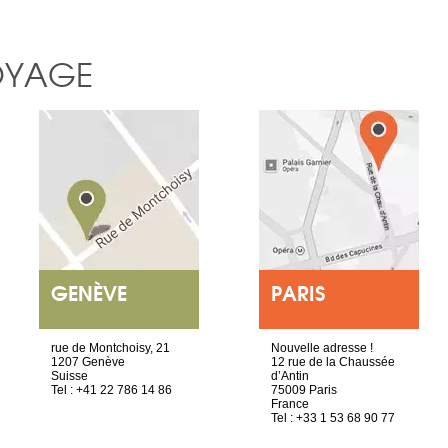
OYAGE
GENÈVE
PARIS
rue de Montchoisy, 21
Nouvelle adresse !
1207 Genève
12 rue de la Chaussée
Suisse
d’Antin
Tel : +41 22 786 14 86
75009 Paris
France
Tel : +33 1 53 68 90 77