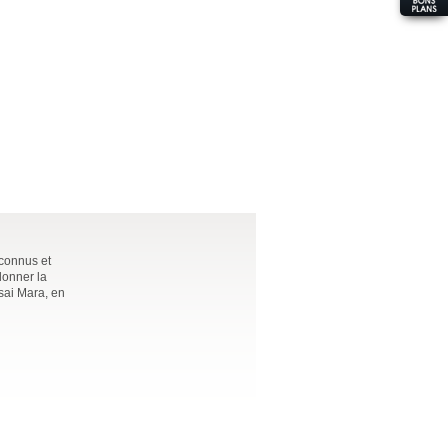
 connus et
lonner la
sai Mara, en