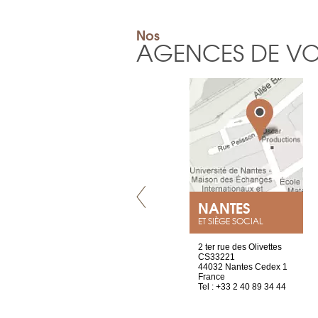
Nos
AGENCES DE V
VILLENEUVE
NANTES
ET SIÈGE SOCIAL
Chez Scuba-shop
2 ter rue des Olivettes
Route d’Arvel, 106
CS33221
1844 Villeneuve
44032 Nantes Cedex 1
Suisse
France
Tel : +41 21 965 65 00
Tel : +33 2 40 89 34 44