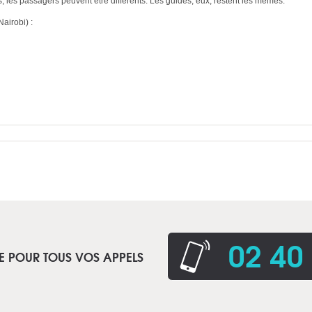
its, les passagers peuvent être différents. Les guides, eux, restent les mêmes.
Nairobi) :
02 40
E POUR TOUS VOS APPELS