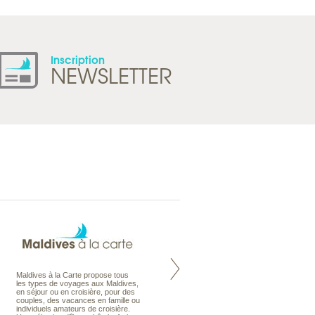
Inscription
NEWSLETTER
Maldives à la Carte propose tous
Notre site Odyssee est un portail
les types de voyages aux Maldives,
qui regroupe l’ensemble de nos
en séjour ou en croisière, pour des
offres de voyages. Vous trouverez
couples, des vacances en famille ou
une carte interactive, la gestion des
individuels amateurs de croisière.
listes de mariage et voyages de