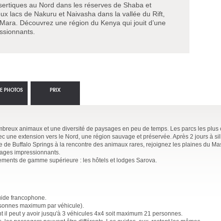
ertiques au Nord dans les réserves de Shaba et
ux lacs de Nakuru et Naivasha dans la vallée du Rift,
 Mara. Découvrez une région du Kenya qui jouit d’une
ssionnants.
IE PHOTOS
PRIX
nombreux animaux et une diversité de paysages en peu de temps. Les parcs les plus
 une extension vers le Nord, une région sauvage et préservée. Après 2 jours à sil
e de Buffalo Springs à la rencontre des animaux rares, rejoignez les plaines du Ma
ysages impressionnants.
ements de gamme supérieure : les hôtels et lodges Sarova.
uide francophone.
rsonnes maximum par véhicule).
t il peut y avoir jusqu'à 3 véhicules 4x4 soit maximum 21 personnes.