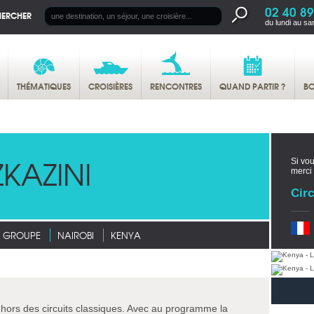
02 40 89
HERCHER
du lundi au sa
THÉMATIQUES
CROISIÈRES
RENCONTRES
QUAND PARTIR ?
BO
KAZINI
Si vou
merci
Circ
N GROUPE
NAIROBI
KENYA
 hors des circuits classiques. Avec au programme la