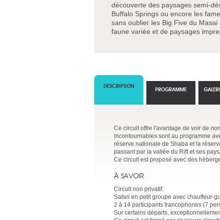
découverte des paysages semi-dés
Buffalo Springs ou encore les fame
sans oublier les Big Five du Masai
faune variée et de paysages impre
DESCRIPTION
PROGRAMME
GALER
Ce circuit offre l'avantage de voir de 
incontournables sont au programme avec
réserve nationale de Shaba et la réserv
passant par la vallée du Rift et ses pa
Ce circuit est proposé avec des héberg
À SAVOIR
Circuit non privatif.
Safari en petit groupe avec chauffeur-g
2 à 14 participants francophones (7 pe
Sur certains départs, exceptionnellemen