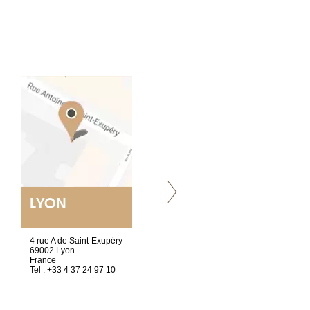
LYON
VILLENEUVE
4 rue A de Saint-Exupéry
Chez Scuba-shop
69002 Lyon
Route d’Arvel, 106
France
1844 Villeneuve
Tel : +33 4 37 24 97 10
Suisse
Tel : +41 21 965 65 00