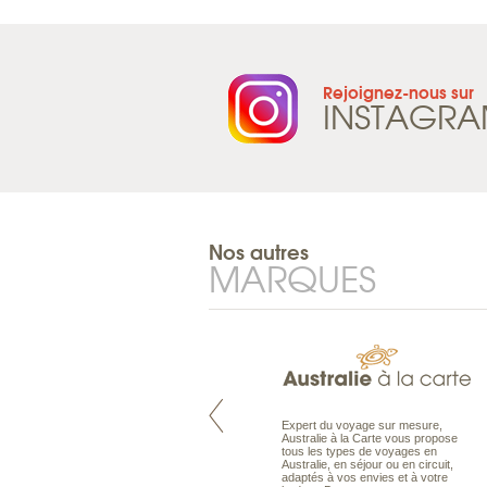
Rejoignez-nous sur
INSTAGR
Nos autres
MARQUES
Pacifique à la carte est le spécialiste
Expert du voyage sur mesure,
des voyages dans le Pacifique.
Australie à la Carte vous propose
Partez à l’autre bout du monde, en
tous les types de voyages en
séjour ou en croisière, pour
Australie, en séjour ou en circuit,
découvrir des peuples et des îles
adaptés à vos envies et à votre