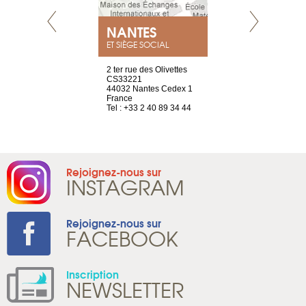
NEUVE
NANTES
GENÈV
ET SIÈGE SOCIAL
a-shop
2 ter rue des Olivettes
rue de Montc
el, 106
CS33221
1207 Genèv
neuve
44032 Nantes Cedex 1
Suisse
France
Tel : +41 22 
1 965 65 00
Tel : +33 2 40 89 34 44
Rejoignez-nous sur
INSTAGRAM
Rejoignez-nous sur
FACEBOOK
Inscription
NEWSLETTER