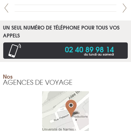
UN SEUL NUMÉRO DE TÉLÉPHONE POUR TOUS VOS
APPELS
02 40 89 98 14
du lundi au samedi
Nos
AGENCES DE VOYAGE