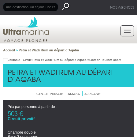
NOS AGENCES
VOYAGE PLONGÉE
Accueil
>
Petra et Wadi Rum au départ d’Aqaba
PETRA ET WADI RUM AU DÉPART
D’AQABA
CIRCUIT PRIVATIF
AQABA
JORDANIE
Prix par personne à partir de :
503 €
Circuit privatif
Chambre double
Base 2 personnes