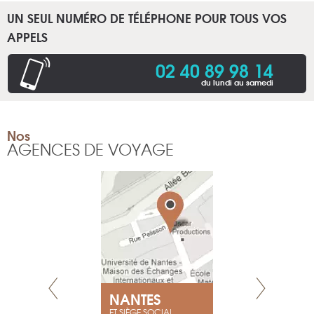
UN SEUL NUMÉRO DE TÉLÉPHONE POUR TOUS VOS
APPELS
02 40 89 98 14
du lundi au samedi
Nos
AGENCES DE VOYAGE
NEUVE
NANTES
GENÈV
ET SIÈGE SOCIAL