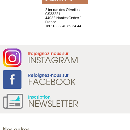
a-shop
2 ter rue des Olivettes
rue de Montc
el, 106
CS33221
1207 Genèv
neuve
44032 Nantes Cedex 1
Suisse
France
Tel : +41 22 
1 965 65 00
Tel : +33 2 40 89 34 44
Rejoignez-nous sur
INSTAGRAM
Rejoignez-nous sur
FACEBOOK
Inscription
NEWSLETTER
Nos autres