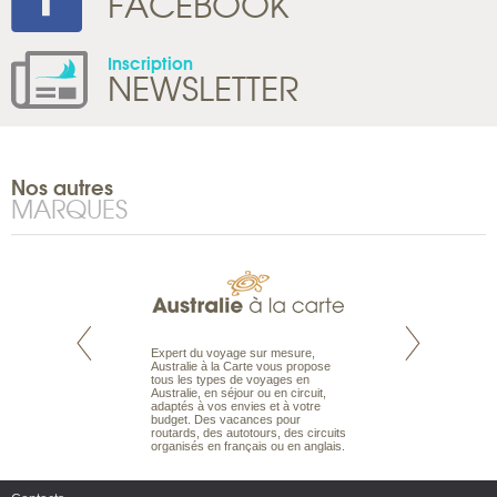
FACEBOOK
Inscription
NEWSLETTER
Nos autres
MARQUES
te est le spécialiste
Expert du voyage sur mesure,
Parce qu’ils sont
 le Pacifique.
Australie à la Carte vous propose
passionnés d’anim
bout du monde, en
tous les types de voyages en
sauvage, l’équipe d
sière, pour
Australie, en séjour ou en circuit,
carte comprend vos
ples et des îles
adaptés à vos envies et à votre
à votre service so
prenants, en hôtels
budget. Des vacances pour
voyage à la carte 
dans des pensions
routards, des autotours, des circuits
bâtir un safari à l
organisés en français ou en anglais.
envies.