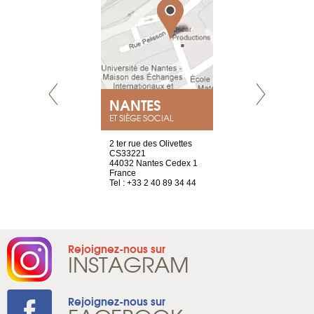
NEUVE
NANTES
GENÈV
ET SIÈGE SOCIAL
a-shop
2 ter rue des Olivettes
rue de Montc
el, 106
CS33221
1207 Genèv
neuve
44032 Nantes Cedex 1
Suisse
France
Tel : +41 22 
1 965 65 00
Tel : +33 2 40 89 34 44
Rejoignez-nous sur
INSTAGRAM
Rejoignez-nous sur