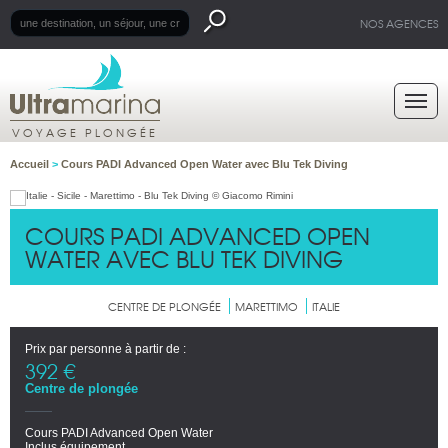
NOS AGENCES
VOYAGE PLONGÉE
Accueil
>
Cours PADI Advanced Open Water avec Blu Tek Diving
COURS PADI ADVANCED OPEN
WATER AVEC BLU TEK DIVING
CENTRE DE PLONGÉE
MARETTIMO
ITALIE
Prix par personne à partir de :
392 €
Centre de plongée
Cours PADI Advanced Open Water
Inclus équipement