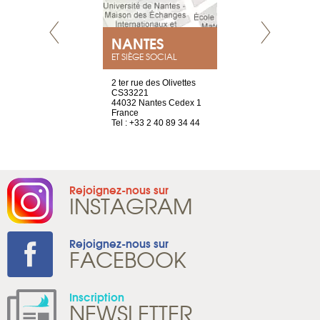
NEUVE
NANTES
GENÈV
ET SIÈGE SOCIAL
a-shop
2 ter rue des Olivettes
rue de Montc
el, 106
CS33221
1207 Genèv
neuve
44032 Nantes Cedex 1
Suisse
France
Tel : +41 22 
1 965 65 00
Tel : +33 2 40 89 34 44
Rejoignez-nous sur
INSTAGRAM
Rejoignez-nous sur
FACEBOOK
Inscription
NEWSLETTER