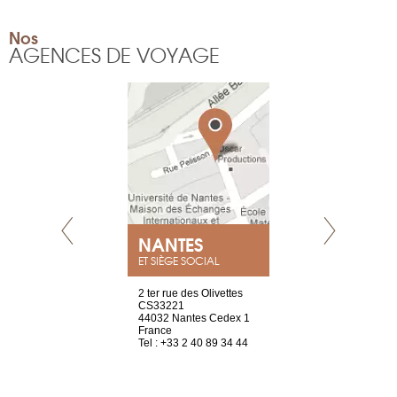
Nos
AGENCES DE VOYAGE
NEUVE
NANTES
GENÈV
ET SIÈGE SOCIAL
a-shop
2 ter rue des Olivettes
rue de Montc
el, 106
CS33221
1207 Genèv
neuve
44032 Nantes Cedex 1
Suisse
France
Tel : +41 22 
1 965 65 00
Tel : +33 2 40 89 34 44