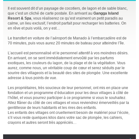
Il est souvent dit d’un paysage de cocotiers, de lagon et de sable blanc,
que c’est un cliché de carte postale. En arrivant au
Gangga Island
Resort & Spa
, vous réaliserez ce qu’est vraiment un petit paradis au
calme, un lieu exclusif, l’endroit parfait pour recharger les batteries. On
en rêve et puis voilà, on y est…
Le transfert en voiture de l’aéroport de Manado à l’embarcadère est de
70 minutes, puis vous aurez 20 minutes de bateau pour atteindre l’île.
L’accueil est personnalisé et le personnel attentif à vos moindres désirs.
En arrivant, on se sent immédiatement envoûté par les parfums
exotiques, les couleurs du lagon, de la plage et de la végétation. Vous
aurez, comme nous, un véritable coup de cœur et serez séduits par le
sourire des villageois et la beauté des sites de plongée. Une excellente
adresse à tous points de vue.
Les propriétaires, très soucieux de leur personnel, ont mis en place une
fondation et un programme d’éducation pour les deux villages à côté de
l’hôtel, et vous pourrez participer à ce programme si vous le souhaitez.
Allez flâner du côté de ces villages et vous reviendrez émerveillés par la
gentillesse de leurs habitants et les rires des enfants.
Les enfants des villages ont cruellement besoin de matériel pour l’école,
s’il vous reste quelques kilos dans votre sac de plongée, les cahiers,
crayons et autres seront très appréciés…