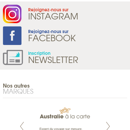
Rejoignez-nous sur
INSTAGRAM
Rejoignez-nous sur
FACEBOOK
Inscription
NEWSLETTER
Nos autres
MARQUES
te est le spécialiste
Expert du voyage sur mesure,
Parce qu’ils sont