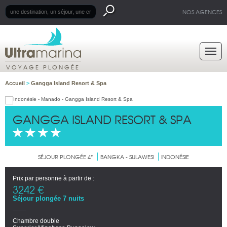
NOS AGENCES
VOYAGE PLONGÉE
Accueil
>
Gangga Island Resort & Spa
GANGGA ISLAND RESORT & SPA
SÉJOUR PLONGÉE 4*
BANGKA - SULAWESI
INDONÉSIE
Prix par personne à partir de :
3242 €
Séjour plongée 7 nuits
Chambre double