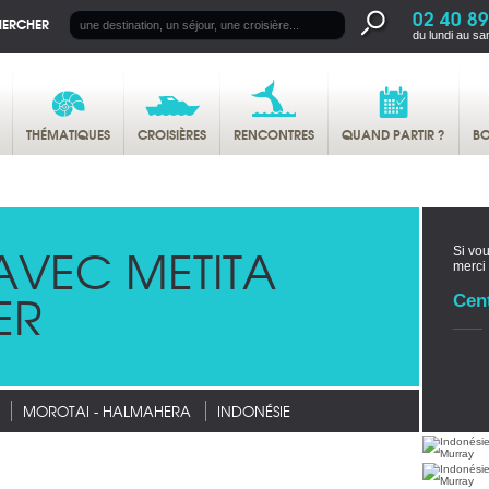
02 40 89
HERCHER
du lundi au sa
THÉMATIQUES
CROISIÈRES
RENCONTRES
QUAND PARTIR ?
BO
AVEC METITA
Si vou
merci
ER
Cen
MOROTAI - HALMAHERA
INDONÉSIE