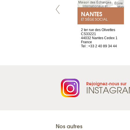
VILLENEUVE
NANTES
ET SIÈGE SOCIAL
Chez Scuba-shop
2 ter rue des Olivettes
Route d’Arvel, 106
CS33221
1844 Villeneuve
44032 Nantes Cedex 1
Suisse
France
Tel : +41 21 965 65 00
Tel : +33 2 40 89 34 44
Rejoignez-nous sur
INSTAGR
Nos autres