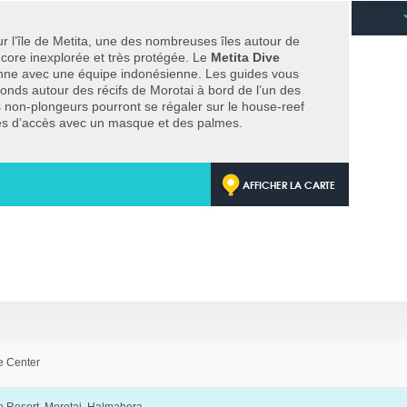
ur l’île de Metita, une des nombreuses îles autour de
core inexplorée et très protégée. Le
Metita Dive
nne avec une équipe indonésienne. Les guides vous
fonds autour des récifs de Morotai à bord de l’un des
non-plongeurs pourront se régaler sur le house-reef
iles d’accès avec un masque et des palmes.
AFFICHER LA CARTE
e Center