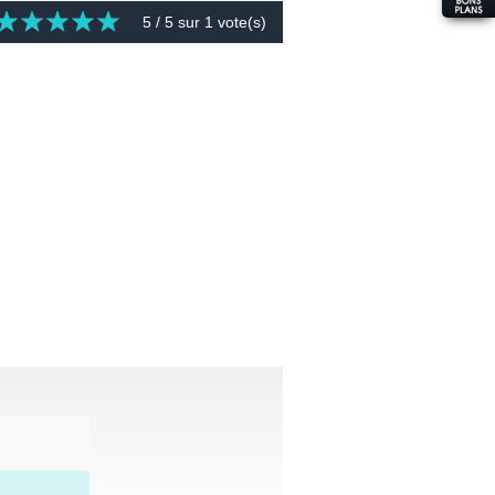
5
/ 5 sur
1
vote(s)