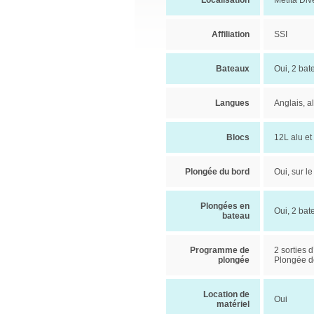
Localisation
Metita Div
Affiliation
SSI
Bateaux
Oui, 2 bat
Langues
Anglais, 
Blocs
12L alu et
Plongée du bord
Oui, sur l
Plongées en
Oui, 2 bat
bateau
Programme de
2 sorties 
plongée
Plongée d
Location de
Oui
matériel