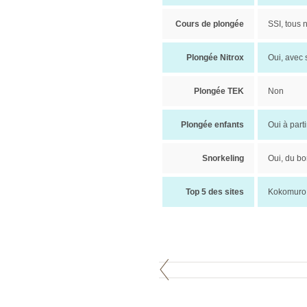
Cours de plongée
SSI, tous 
Plongée Nitrox
Oui, avec
Plongée TEK
Non
Plongée enfants
Oui à part
Snorkeling
Oui, du bo
Top 5 des sites
Kokomuro,