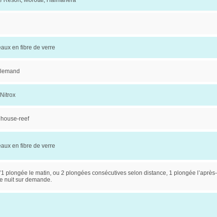
e Resort, Morotai, Halmahera
eaux en fibre de verre
allemand
 Nitrox
e house-reef
eaux en fibre de verre
d’1 plongée le matin, ou 2 plongées consécutives selon distance, 1 plongée l’après-
e nuit sur demande.