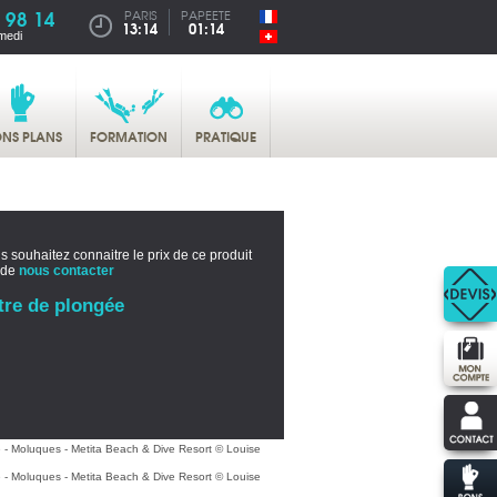
 98 14
PARIS
PAPEETE
13:14
01:14
medi
NS PLANS
FORMATION
PRATIQUE
s souhaitez connaitre le prix de ce produit
 de
nous contacter
tre de plongée