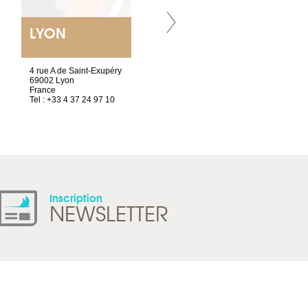
LYON
VILLENEUVE
4 rue A de Saint-Exupéry
Chez Scuba-shop
69002 Lyon
Route d’Arvel, 106
France
1844 Villeneuve
Tel : +33 4 37 24 97 10
Suisse
Tel : +41 21 965 65 00
Inscription
NEWSLETTER