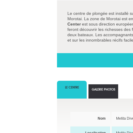
Le centre de plongée est installé s
Morotai. La zone de Morotai est en
Center
est sous direction europée
feront découvrir les richesses des 
deux bateaux. Les accompagnants 
et sur les innombrables récifs fac
LE CENTRE
GALERIE PHOTOS
Nom
Metita Div