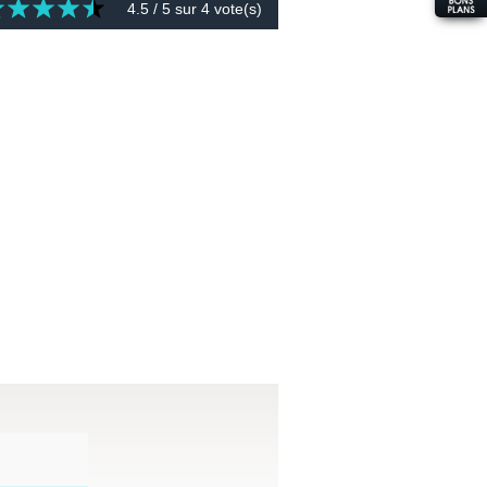
4.5
/ 5 sur
4
vote(s)