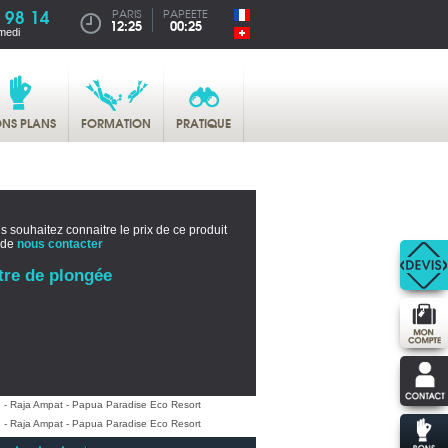
 98 14
PARIS
PAPEETE
12:25
00:25
medi
NS PLANS
FORMATION
PRATIQUE
s souhaitez connaitre le prix de ce produit
 de
nous contacter
tre de plongée