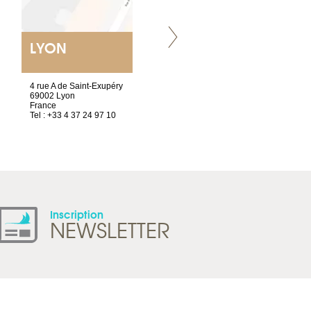
LYON
VILLENEUVE
4 rue A de Saint-Exupéry
Chez Scuba-shop
69002 Lyon
Route d’Arvel, 106
France
1844 Villeneuve
Tel : +33 4 37 24 97 10
Suisse
Tel : +41 21 965 65 00
Inscription
NEWSLETTER