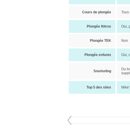
Cours de plongée
Tous 
Plongée Nitrox
Oui, 
Plongée TEK
Non
Plongée enfants
Oui, 
Du bo
Snorkeling
supp
Top 5 des sites
Mike’