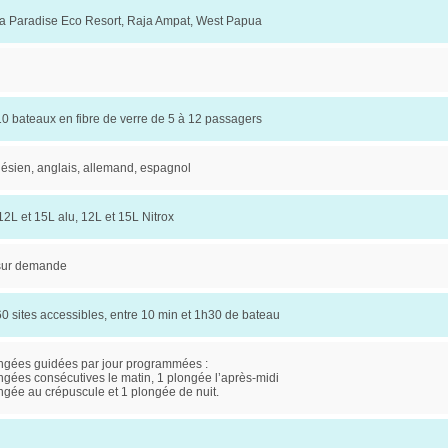
 Paradise Eco Resort, Raja Ampat, West Papua
10 bateaux en fibre de verre de 5 à 12 passagers
ésien, anglais, allemand, espagnol
12L et 15L alu, 12L et 15L Nitrox
 sur demande
60 sites accessibles, entre 10 min et 1h30 de bateau
ngées guidées par jour programmées :
ngées consécutives le matin, 1 plongée l’après-midi
ngée au crépuscule et 1 plongée de nuit.