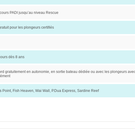
cours PADI jusqu’au niveau Rescue
gratuit pour les plongeurs certifiés
cours dès 8 ans
rd gratuitement en autonomie, en sortie bateau dédiée ou avec les plongeurs ave
lément
s Point, Fish Heaven, Wai Wall, P.Dua Express, Sardine Reef