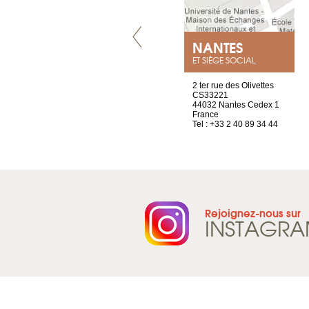
VILLENEUVE
NANTES
ET SIÈGE SOCIAL
Chez Scuba-shop
2 ter rue des Olivettes
Route d’Arvel, 106
CS33221
1844 Villeneuve
44032 Nantes Cedex 1
Suisse
France
Tel : +41 21 965 65 00
Tel : +33 2 40 89 34 44
Rejoignez-nous sur
INSTAGR