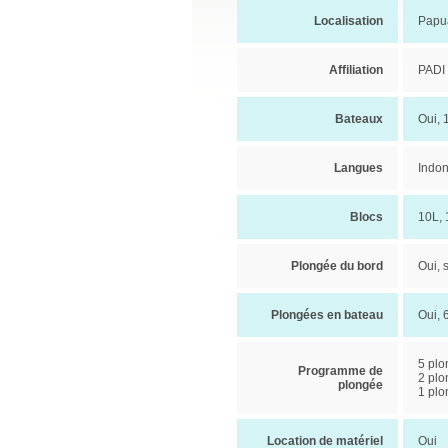
Localisation
Papua
Affiliation
PADI
Bateaux
Oui, 
Langues
Indon
Blocs
10L, 
Plongée du bord
Oui,
Plongées en bateau
Oui, 
5 plo
Programme de
2 plo
plongée
1 plo
Location de matériel
Oui