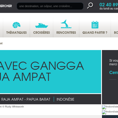
02 40 89
HERCHER
du lundi au sa
THÉMATIQUES
CROISIÈRES
RENCONTRES
QUAND PARTIR ?
BO
at
 AVEC GANGGA
Si vou
merci
JA AMPAT
Cen
RAJA AMPAT - PAPUA BARAT
INDONÉSIE