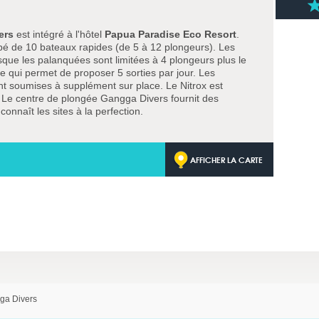
ers
est intégré à l'hôtel
Papua Paradise Eco Resort
.
uipé de 10 bateaux rapides (de 5 à 12 plongeurs). Les
sque les palanquées sont limitées à 4 plongeurs plus le
e qui permet de proposer 5 sorties par jour. Les
nt soumises à supplément sur place. Le Nitrox est
s. Le centre de plongée Gangga Divers fournit des
onnaît les sites à la perfection.
AFFICHER LA CARTE
ga Divers