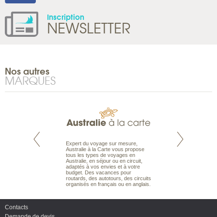
Inscription
NEWSLETTER
Nos autres
MARQUES
te est le spécialiste
Expert du voyage sur mesure,
Parce qu’ils sont
 le Pacifique.
Australie à la Carte vous propose
passionnés d’anim
bout du monde, en
tous les types de voyages en
sauvage, l’équipe d
sière, pour
Australie, en séjour ou en circuit,
carte comprend vos
ples et des îles
adaptés à vos envies et à votre
à votre service so
prenants, en hôtels
budget. Des vacances pour
voyage à la carte 
dans des pensions
routards, des autotours, des circuits
bâtir un safari à l
organisés en français ou en anglais.
envies.
Contacts
Demande de devis