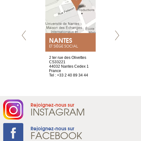
NEUVE
NANTES
GENÈV
ET SIÈGE SOCIAL
a-shop
2 ter rue des Olivettes
rue de Montc
el, 106
CS33221
1207 Genèv
neuve
44032 Nantes Cedex 1
Suisse
France
Tel : +41 22 
1 965 65 00
Tel : +33 2 40 89 34 44
Rejoignez-nous sur
INSTAGRAM
Rejoignez-nous sur
FACEBOOK