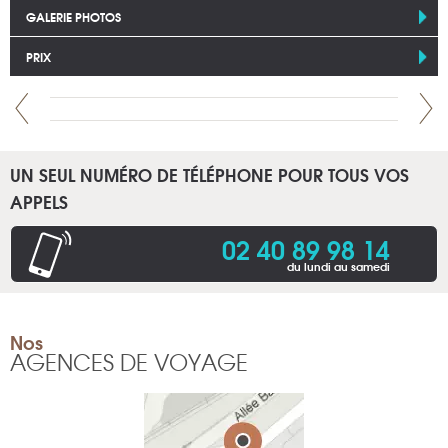
GALERIE PHOTOS
PRIX
UN SEUL NUMÉRO DE TÉLÉPHONE POUR TOUS VOS
APPELS
02 40 89 98 14
du lundi au samedi
Nos
AGENCES DE VOYAGE