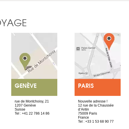
OYAGE
GENÈVE
PARIS
rue de Montchoisy, 21
Nouvelle adresse !
1207 Genève
12 rue de la Chaussée
Suisse
d’Antin
Tel : +41 22 786 14 86
75009 Paris
France
Tel : +33 1 53 68 90 77