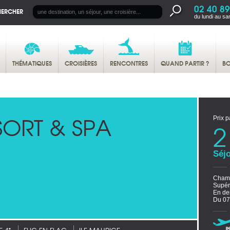
02 40 89
HERCHER
du lundi au sa
THÉMATIQUES
CROISIÈRES
RENCONTRES
QUAND PARTIR ?
BO
SORT & SPA
Prix p
2
Séjo
Chamb
Supér
En de
Du 07