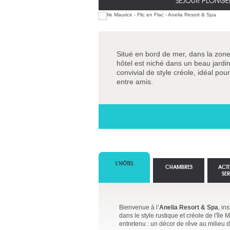
SÉJOUR PLONGÉE
Situé en bord de mer, dans la zone 
hôtel est niché dans un beau jardin 
convivial de style créole, idéal po
entre amis.
L’HÔTEL
CHAMBRES
ACTI
SE
Bienvenue à l’
Anelia Resort & Spa
, in
dans le style rustique et créole de l'îl
entretenu : un décor de rêve au milieu d