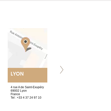
LYON
VILLENEUVE
4 rue A de Saint-Exupéry
Chez Scuba-shop
69002 Lyon
Route d’Arvel, 106
France
1844 Villeneuve
Tel : +33 4 37 24 97 10
Suisse
Tel : +41 21 965 65 00