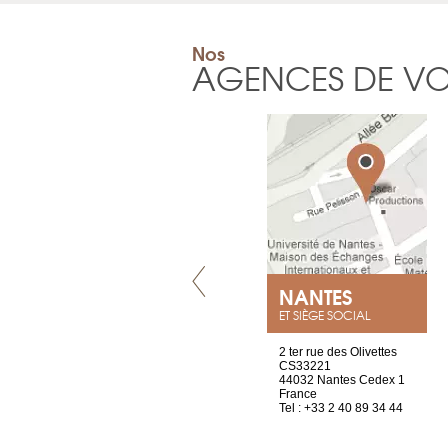
Nos
AGENCES DE V
VILLENEUVE
NANTES
ET SIÈGE SOCIAL
Chez Scuba-shop
2 ter rue des Olivettes
Route d’Arvel, 106
CS33221
1844 Villeneuve
44032 Nantes Cedex 1
Suisse
France
Tel : +41 21 965 65 00
Tel : +33 2 40 89 34 44