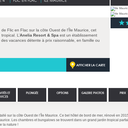
 4*
FLIC EN FLAC
ILE MAURICE
de Flic en Flac sur la côte Ouest de l'Île Maurice, cet
tropical. L’
Anelia Resort & Spa
est un établissement
ur des vacances détente à prix raisonnable, en famille ou
AFFICHER LA CARTE
VITÉS ET
PLONGÉE
OPTIONS
GALERIE PHOTOS
PRIX
RVICES
stallé sur la côte Ouest de l’Île Maurice. Ce bel hôtel de bord de mer, rénové en 2015
e Maurice. Les chambres et bungalows se trouvent dans un grand jardin tropical parf
e la nature !