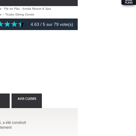
4.63
/ 5 sur
79
vote(s)
AVIS CLIENTS
, a été construit
aitement