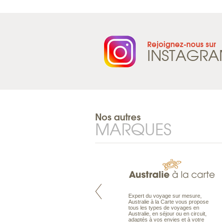
Rejoignez-nous sur
INSTAGR
Nos autres
MARQUES
Pacifique à la carte est le spécialiste
Expert du voyage sur mesure,
des voyages dans le Pacifique.
Australie à la Carte vous propose
Partez à l’autre bout du monde, en
tous les types de voyages en
séjour ou en croisière, pour
Australie, en séjour ou en circuit,
découvrir des peuples et des îles
adaptés à vos envies et à votre