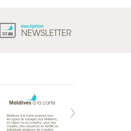
Inscription
NEWSLETTER
Maldives à la Carte propose tous
Notre site Odyssee est un portail
les types de voyages aux Maldives,
qui regroupe l’ensemble de nos
en séjour ou en croisière, pour des
offres de voyages. Vous trouverez
couples, des vacances en famille ou
une carte interactive, la gestion des
individuels amateurs de croisière.
listes de mariage et voyages de