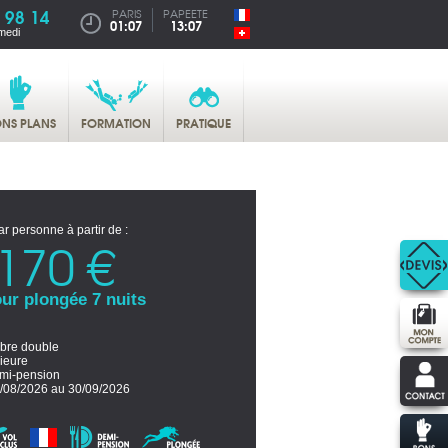
 98 14
PARIS
PAPEETE
01:07
13:07
medi
NS PLANS
FORMATION
PRATIQUE
ar personne à partir de :
170 €
ur plongée 7 nuits
re double
ieure
mi-pension
/08/2026 au 30/09/2026