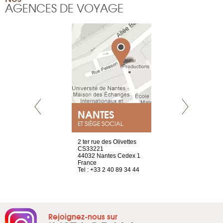
AGENCES DE VOYAGE
NEUVE
NANTES
GENÈV
ET SIÈGE SOCIAL
a-shop
2 ter rue des Olivettes
rue de Montc
el, 106
CS33221
1207 Genèv
neuve
44032 Nantes Cedex 1
Suisse
France
Tel : +41 22 
1 965 65 00
Tel : +33 2 40 89 34 44
Rejoignez-nous sur