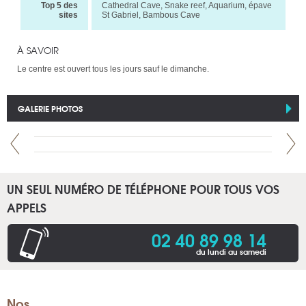
Top 5 des
Cathedral Cave, Snake reef, Aquarium, épave
sites
St Gabriel, Bambous Cave
À SAVOIR
Le centre est ouvert tous les jours sauf le dimanche.
GALERIE PHOTOS
UN SEUL NUMÉRO DE TÉLÉPHONE POUR TOUS VOS
APPELS
02 40 89 98 14
du lundi au samedi
Nos