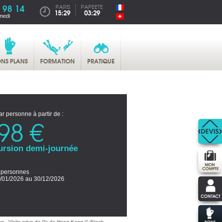
 98 14
PARIS
PAPEETE
15:29
03:29
medi
NS PLANS
FORMATION
PRATIQUE
ar personne à partir de :
98 €
ursion demi-journée
2 personnes
/01/2026 au 30/12/2026