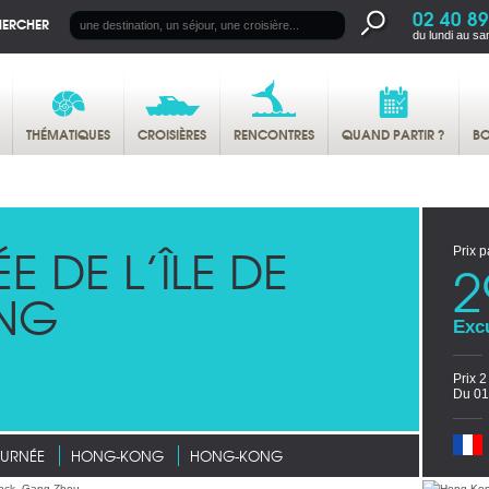
02 40 89
HERCHER
du lundi au sa
THÉMATIQUES
CROISIÈRES
RENCONTRES
QUAND PARTIR ?
BO
ÉE DE L’ÎLE DE
Prix p
2
NG
Exc
Prix 
Du 01
OURNÉE
HONG-KONG
HONG-KONG