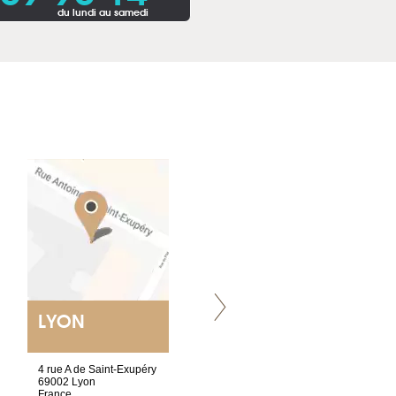
du lundi au samedi
LYON
VILLENEUVE
4 rue A de Saint-Exupéry
Chez Scuba-shop
69002 Lyon
Route d’Arvel, 106
France
1844 Villeneuve