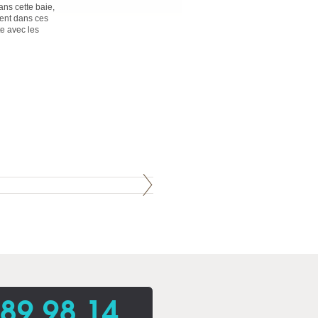
ans cette baie,
vent dans ces
te avec les
 89 98 14