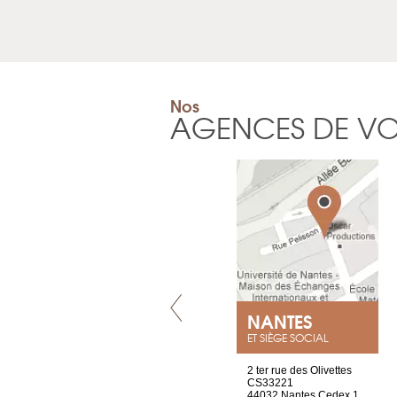
Nos
AGENCES DE V
VILLENEUVE
NANTES
ET SIÈGE SOCIAL
Chez Scuba-shop
2 ter rue des Olivettes
Route d’Arvel, 106
CS33221
1844 Villeneuve
44032 Nantes Cedex 1