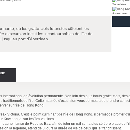
nnante, où les gratte-ciels futuristes côtoient les
e d'excursion inclut les incontournables de l'île de
 jusqu'au port d'Aberdeen.
PRIX
es international en évolution permanente. Non loin des plus hauts gratte-ciels, des
us traditionnels de l'île. Cette matinée d'excursion vous permettra de prendre cons
erver sur l'île de Hong Kong.
eak Victoria. C'est le point culminant de l'île de Hong Kong, il permet de profiter d
sur Kowloon, et sur les îles voisines.
 gagner l'anse de Repulse Bay, afin de jeter un œil sur la plus célèbre plage de l'î
selon la légende, étend de 3 jours la durée de vie de ceux qui le franchissent.