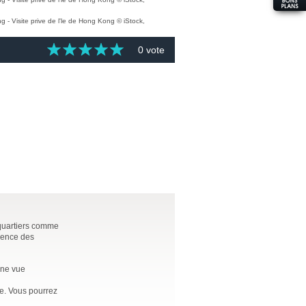
0 vote
 quartiers comme
cience des
'une vue
le. Vous pourrez