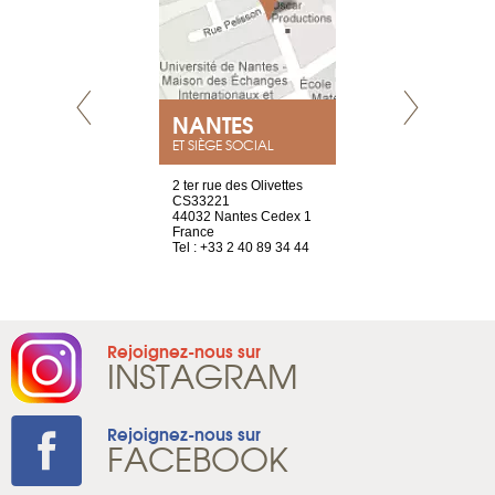
NEUVE
NANTES
GENÈV
ET SIÈGE SOCIAL
a-shop
2 ter rue des Olivettes
rue de Montc
el, 106
CS33221
1207 Genèv
neuve
44032 Nantes Cedex 1
Suisse
France
Tel : +41 22 
1 965 65 00
Tel : +33 2 40 89 34 44
Rejoignez-nous sur
INSTAGRAM
Rejoignez-nous sur
FACEBOOK