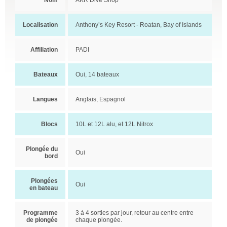
Nom
AKR Dive Shop
Localisation
Anthony’s Key Resort - Roatan, Bay of Islands
Affiliation
PADI
Bateaux
Oui, 14 bateaux
Langues
Anglais, Espagnol
Blocs
10L et 12L alu, et 12L Nitrox
Plongée du
Oui
bord
Plongées
Oui
en bateau
Programme
3 à 4 sorties par jour, retour au centre entre
de plongée
chaque plongée.