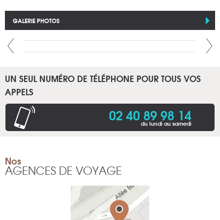
GALERIE PHOTOS
UN SEUL NUMÉRO DE TÉLÉPHONE POUR TOUS VOS
APPELS
02 40 89 98 14
du lundi au samedi
Nos
AGENCES DE VOYAGE