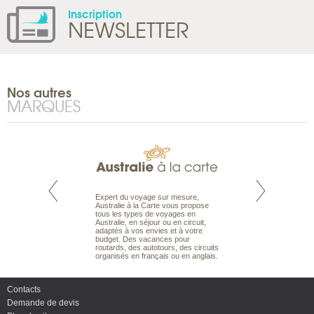
Inscription
NEWSLETTER
Nos autres
MARQUES
te est le spécialiste
Expert du voyage sur mesure,
Parce qu’ils sont
 le Pacifique.
Australie à la Carte vous propose
passionnés d’anim
bout du monde, en
tous les types de voyages en
sauvage, l’équipe d
sière, pour
Australie, en séjour ou en circuit,
carte comprend vos
ples et des îles
adaptés à vos envies et à votre
à votre service so
prenants, en hôtels
budget. Des vacances pour
voyage à la carte 
dans des pensions
routards, des autotours, des circuits
bâtir un safari à l
organisés en français ou en anglais.
envies.
Contacts
Demande de devis