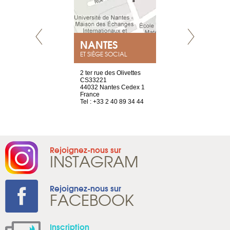
NEUVE
NANTES
GENÈV
ET SIÈGE SOCIAL
a-shop
2 ter rue des Olivettes
rue de Montc
el, 106
CS33221
1207 Genèv
neuve
44032 Nantes Cedex 1
Suisse
France
Tel : +41 22 
1 965 65 00
Tel : +33 2 40 89 34 44
Rejoignez-nous sur
INSTAGRAM
Rejoignez-nous sur
FACEBOOK
Inscription