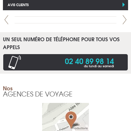
AVIS CLIENTS
UN SEUL NUMÉRO DE TÉLÉPHONE POUR TOUS VOS
APPELS
02 40 89 98 14
du lundi au samedi
Nos
AGENCES DE VOYAGE