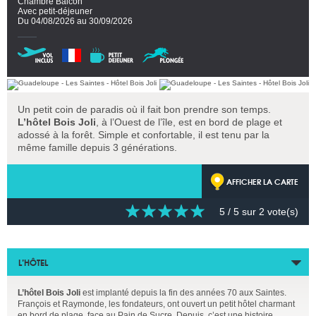
Chambre Balcon
Avec petit-déjeuner
Du 04/08/2026 au 30/09/2026
Un petit coin de paradis où il fait bon prendre son temps.
L’hôtel Bois Joli
, à l’Ouest de l’île, est en bord de plage et
adossé à la forêt. Simple et confortable, il est tenu par la
même famille depuis 3 générations.
AFFICHER LA CARTE
5
/ 5 sur
2
vote(s)
L’HÔTEL
L’hôtel Bois Joli
est implanté depuis la fin des années 70 aux Saintes.
François et Raymonde, les fondateurs, ont ouvert un petit hôtel charmant
en bord de plage, face au Pain de Sucre. Depuis, c’est une histoire