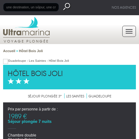
NOS AGENCES
VOYAGE PLONGÉE
Accueil
>
Hôtel Bois Joli
HÔTEL BOIS JOLI
SÉJOUR PLONGÉE 3*
LES SAINTES
GUADELOUPE
Prix par personne à partir de :
1989 €
Séjour plongée 7 nuits
Chambre double