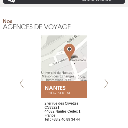
Nos
AGENCES DE VOYAGE
NEUVE
NANTES
GENÈV
ET SIÈGE SOCIAL
a-shop
2 ter rue des Olivettes
rue de Montc
el, 106
CS33221
1207 Genèv
neuve
44032 Nantes Cedex 1
Suisse
France
Tel : +41 22 
1 965 65 00
Tel : +33 2 40 89 34 44