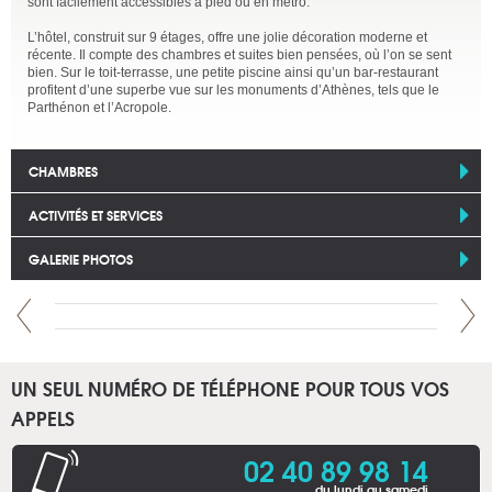
sont facilement accessibles à pied ou en métro.
L’hôtel, construit sur 9 étages, offre une jolie décoration moderne et
récente. Il compte des chambres et suites bien pensées, où l’on se sent
bien. Sur le toit-terrasse, une petite piscine ainsi qu’un bar-restaurant
profitent d’une superbe vue sur les monuments d’Athènes, tels que le
Parthénon et l’Acropole.
CHAMBRES
ACTIVITÉS ET SERVICES
GALERIE PHOTOS
UN SEUL NUMÉRO DE TÉLÉPHONE POUR TOUS VOS
APPELS
02 40 89 98 14
du lundi au samedi