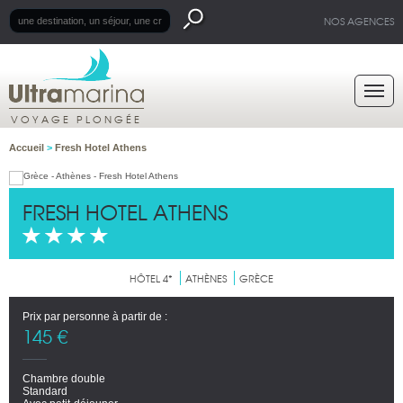
NOS AGENCES
VOYAGE PLONGÉE
Accueil
>
Fresh Hotel Athens
FRESH HOTEL ATHENS
HÔTEL 4*
ATHÈNES
GRÈCE
Prix par personne à partir de :
145 €
Chambre double
Standard