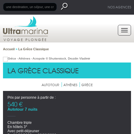
NOS AGENCES
VOYAGE PLONGÉE
Accueil
>
La Grèce Classique
LA GRÈCE CLASSIQUE
AUTOTOUR
ATHÈNES
GRÈCE
Prix par personne à partir de :
540 €
Autotour 7 nuits
Chambre triple
En hôtels 3*
Avec petit-déjeuner