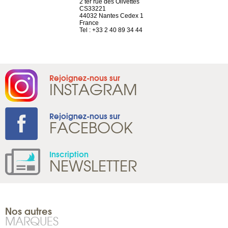
a-shop
2 ter rue des Olivettes
rue de Montc
el, 106
CS33221
1207 Genèv
neuve
44032 Nantes Cedex 1
Suisse
France
Tel : +41 22 
1 965 65 00
Tel : +33 2 40 89 34 44
Rejoignez-nous sur
INSTAGRAM
Rejoignez-nous sur
FACEBOOK
Inscription
NEWSLETTER
Nos autres
MARQUES