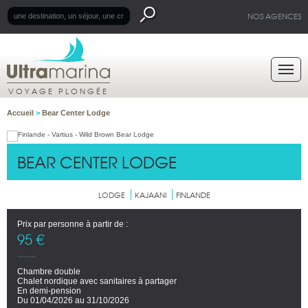
NOS AGENCES
VOYAGE PLONGÉE
Accueil
>
Bear Center Lodge
BEAR CENTER LODGE
LODGE
KAJAANI
FINLANDE
Prix par personne à partir de :
95 €
Chambre double
Chalet nordique avec sanitaires à partager
En demi-pension
Du 01/04/2026 au 31/10/2026