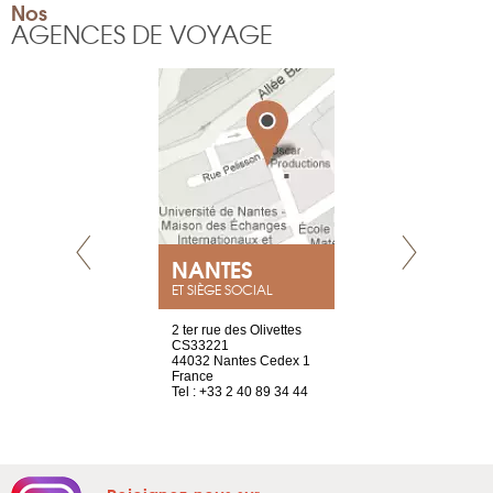
Nos
AGENCES DE VOYAGE
NEUVE
NANTES
GENÈV
ET SIÈGE SOCIAL
a-shop
2 ter rue des Olivettes
rue de Montc
el, 106
CS33221
1207 Genèv
neuve
44032 Nantes Cedex 1
Suisse
France
Tel : +41 22 
1 965 65 00
Tel : +33 2 40 89 34 44