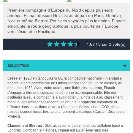
Première compagnie d'Europe du Nord depuis plusieurs
années, Finnair dessert Helsinki au départ de Paris, Genève,
Nice et même Biarritz. Pour des voyages plus lointains, Finnair
emprunte la route géographique la plus courte de l' Europe
vers l'Asie, et le Pacifique.
4.67
/ 5 sur
3
vote(s)
DESCRIPTION
Créée en 1923 en tant qu'Aero Oy, la compagnie nationale Finlandaise
adopte le nom commercial de Finnair (abréviation de Finish Airlines) au
printemps 1953. Avec, entre autres, une flotte très moderne, Finnair
s'engage à être une compagnie aérienne éco-responsable. Elle est
d'ailleurs la seule compagnie à avoir obtenu la note de A au classement
mondial des entreprises reconnues pour leur approche volontaire et
efficace dans les actions visant à réduire les émissions de CO2, et les
risques économiques liés au changement climatique (Carbon Disclosure
Project).
Classement Skytrax
: Skytrax est un organisme de consultation basé à
Londres. Compagnie 4 étoiles, Finnair est au 34 ème rang des