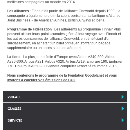
meilleures compagnies au monde en 2014.
Les alliances
: Finnair fait partie de l'alliance Oneworld depuis 1999. La
compagnie a également rejoint la coentreprise transatlantique « Atlantic
Joint Business » de American Airlines, British Airways et Iberia.
Programme de Fidélisation
: Les adhérents au programme Finnair Plus
peuvent utiliser leurs points cumulés grâce à leur voyage avec Finnair et
les autres compagnies de l'alliance Oneworld, en bénéficiant d'un
surclassement, en achetant un billet prime, en s'offrant un bagage
supplémentaire ou un accès salon en aéroport.
La flotte
: La plus jeune flotte d'Europe avec Airbus A340-300, Airbus
A330-300, Airbus A321, Airbus A320, Airbus A319, Embraer 190, Embraer
170. Un Airbus A350-900 viendra compléter l'effectif à l'automne 2015.
Nous soutenons le programme de la Fondation Goodplanet et vous
invitons à calculer vos émissions de CO2
RESEAU
CLASSES
SERVICES