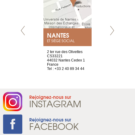
NEUVE
NANTES
GENÈV
ET SIÈGE SOCIAL
a-shop
2 ter rue des Olivettes
rue de Montc
el, 106
CS33221
1207 Genèv
neuve
44032 Nantes Cedex 1
Suisse
France
Tel : +41 22 
1 965 65 00
Tel : +33 2 40 89 34 44
Rejoignez-nous sur
INSTAGRAM
Rejoignez-nous sur
FACEBOOK