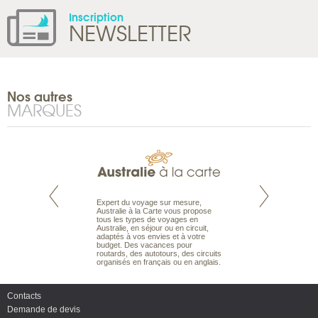
Inscription
NEWSLETTER
Nos autres
MARQUES
te est le spécialiste
Expert du voyage sur mesure,
Parce qu’ils sont
 le Pacifique.
Australie à la Carte vous propose
passionnés d’anim
bout du monde, en
tous les types de voyages en
sauvage, l’équipe d
sière, pour
Australie, en séjour ou en circuit,
carte comprend vos
ples et des îles
adaptés à vos envies et à votre
à votre service so
prenants, en hôtels
budget. Des vacances pour
voyage à la carte 
dans des pensions
routards, des autotours, des circuits
bâtir un safari à l
organisés en français ou en anglais.
envies.
Contacts
Demande de devis