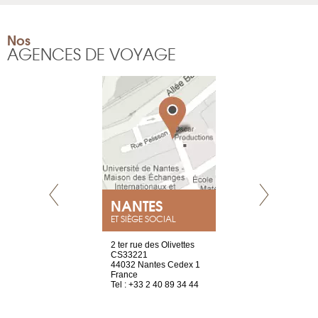
Nos
AGENCES DE VOYAGE
NEUVE
NANTES
GENÈV
ET SIÈGE SOCIAL
a-shop
2 ter rue des Olivettes
rue de Montc
el, 106
CS33221
1207 Genèv
neuve
44032 Nantes Cedex 1
Suisse
France
Tel : +41 22 
1 965 65 00
Tel : +33 2 40 89 34 44