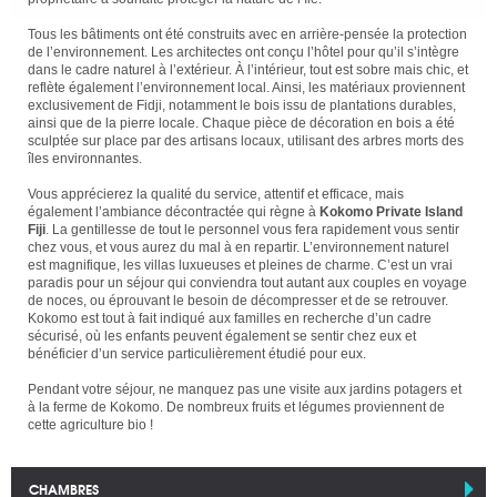
Tous les bâtiments ont été construits avec en arrière-pensée la protection
de l’environnement. Les architectes ont conçu l’hôtel pour qu’il s’intègre
dans le cadre naturel à l’extérieur. À l’intérieur, tout est sobre mais chic, et
reflète également l’environnement local. Ainsi, les matériaux proviennent
exclusivement de Fidji, notamment le bois issu de plantations durables,
ainsi que de la pierre locale. Chaque pièce de décoration en bois a été
sculptée sur place par des artisans locaux, utilisant des arbres morts des
îles environnantes.
Vous apprécierez la qualité du service, attentif et efficace, mais
également l’ambiance décontractée qui règne à
Kokomo Private Island
Fiji
. La gentillesse de tout le personnel vous fera rapidement vous sentir
chez vous, et vous aurez du mal à en repartir. L’environnement naturel
est magnifique, les villas luxueuses et pleines de charme. C’est un vrai
paradis pour un séjour qui conviendra tout autant aux couples en voyage
de noces, ou éprouvant le besoin de décompresser et de se retrouver.
Kokomo est tout à fait indiqué aux familles en recherche d’un cadre
sécurisé, où les enfants peuvent également se sentir chez eux et
bénéficier d’un service particulièrement étudié pour eux.
Pendant votre séjour, ne manquez pas une visite aux jardins potagers et
à la ferme de Kokomo. De nombreux fruits et légumes proviennent de
cette agriculture bio !
CHAMBRES