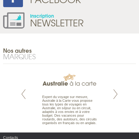
Inscription
NEWSLETTER
Nos autres
MARQUES
te est le spécialiste
Expert du voyage sur mesure,
Parce qu’ils sont
 le Pacifique.
Australie à la Carte vous propose
passionnés d’anim
bout du monde, en
tous les types de voyages en
sauvage, l’équipe d
sière, pour
Australie, en séjour ou en circuit,
carte comprend vos
ples et des îles
adaptés à vos envies et à votre
à votre service so
prenants, en hôtels
budget. Des vacances pour
voyage à la carte 
dans des pensions
routards, des autotours, des circuits
bâtir un safari à l
organisés en français ou en anglais.
envies.
Contacts