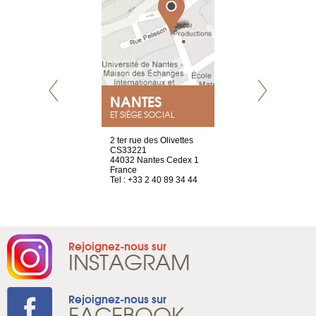
NEUVE
NANTES
GENÈV
ET SIÈGE SOCIAL
a-shop
2 ter rue des Olivettes
rue de Montc
el, 106
CS33221
1207 Genèv
neuve
44032 Nantes Cedex 1
Suisse
France
Tel : +41 22 
1 965 65 00
Tel : +33 2 40 89 34 44
Rejoignez-nous sur
INSTAGRAM
Rejoignez-nous sur
FACEBOOK