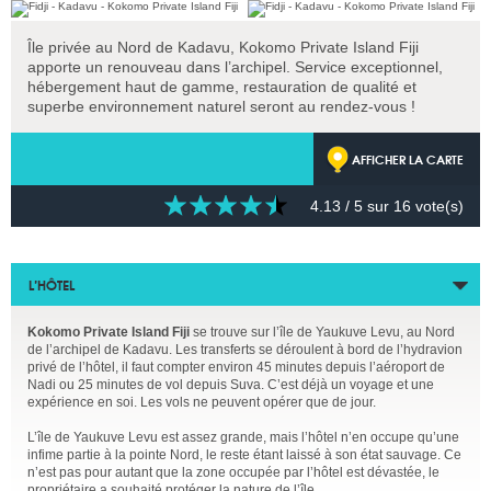
Île privée au Nord de Kadavu, Kokomo Private Island Fiji
apporte un renouveau dans l’archipel. Service exceptionnel,
hébergement haut de gamme, restauration de qualité et
superbe environnement naturel seront au rendez-vous !
AFFICHER LA CARTE
4.13
/ 5 sur
16
vote(s)
L’HÔTEL
Kokomo Private Island Fiji
se trouve sur l’île de Yaukuve Levu, au Nord
de l’archipel de Kadavu. Les transferts se déroulent à bord de l’hydravion
privé de l’hôtel, il faut compter environ 45 minutes depuis l’aéroport de
Nadi ou 25 minutes de vol depuis Suva. C’est déjà un voyage et une
expérience en soi. Les vols ne peuvent opérer que de jour.
L’île de Yaukuve Levu est assez grande, mais l’hôtel n’en occupe qu’une
infime partie à la pointe Nord, le reste étant laissé à son état sauvage. Ce
n’est pas pour autant que la zone occupée par l’hôtel est dévastée, le
propriétaire a souhaité protéger la nature de l’île.