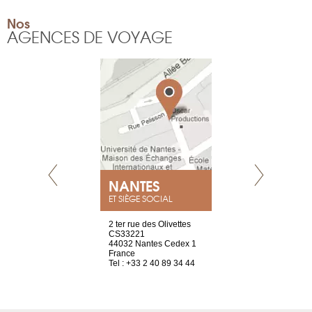
Nos
AGENCES DE VOYAGE
NEUVE
NANTES
GENÈV
ET SIÈGE SOCIAL
a-shop
2 ter rue des Olivettes
rue de Montc
el, 106
CS33221
1207 Genèv
neuve
44032 Nantes Cedex 1
Suisse
France
Tel : +41 22 
1 965 65 00
Tel : +33 2 40 89 34 44