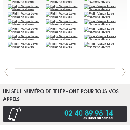
UN SEUL NUMÉRO DE TÉLÉPHONE POUR TOUS VOS
APPELS
02 40 89 98 14
du lundi au samedi