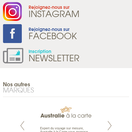
Rejoignez-nous sur
INSTAGRAM
Rejoignez-nous sur
FACEBOOK
Inscription
NEWSLETTER
Nos autres
MARQUES
te est le spécialiste
Expert du voyage sur mesure,
Parce qu’ils sont
 le Pacifique.
Australie à la Carte vous propose
passionnés d’anim