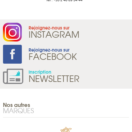
1 965 65 00
Tel : +33 2 40 89 34 44
Rejoignez-nous sur
INSTAGRAM
Rejoignez-nous sur
FACEBOOK
Inscription
NEWSLETTER
Nos autres
MARQUES