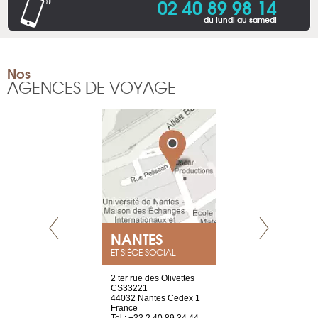
02 40 89 98 14
du lundi au samedi
Nos
AGENCES DE VOYAGE
NEUVE
NANTES
GENÈV
ET SIÈGE SOCIAL
a-shop
2 ter rue des Olivettes
rue de Montc
el, 106
CS33221
1207 Genèv
neuve
44032 Nantes Cedex 1
Suisse
France
Tel : +41 22 