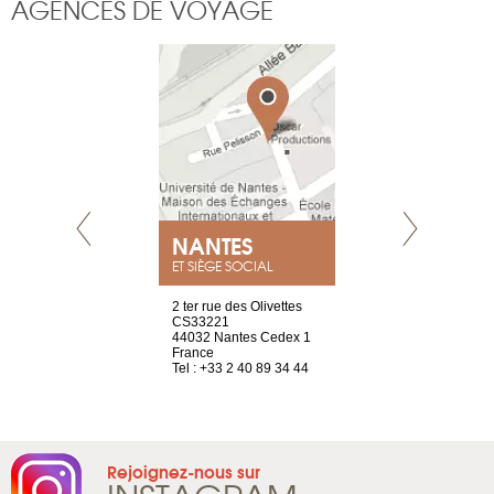
AGENCES DE VOYAGE
NEUVE
NANTES
GENÈV
ET SIÈGE SOCIAL
a-shop
2 ter rue des Olivettes
rue de Montc
el, 106
CS33221
1207 Genèv
neuve
44032 Nantes Cedex 1
Suisse
France
Tel : +41 22 
1 965 65 00
Tel : +33 2 40 89 34 44
Rejoignez-nous sur