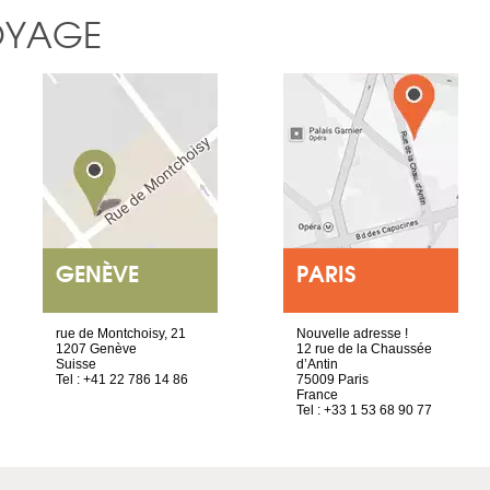
OYAGE
GENÈVE
PARIS
rue de Montchoisy, 21
Nouvelle adresse !
1207 Genève
12 rue de la Chaussée
Suisse
d’Antin
Tel : +41 22 786 14 86
75009 Paris
France
Tel : +33 1 53 68 90 77