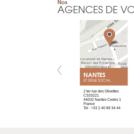
Nos
AGENCES DE V
VILLENEUVE
NANTES
ET SIÈGE SOCIAL
Chez Scuba-shop
2 ter rue des Olivettes
Route d’Arvel, 106
CS33221
1844 Villeneuve
44032 Nantes Cedex 1
Suisse
France
Tel : +41 21 965 65 00
Tel : +33 2 40 89 34 44