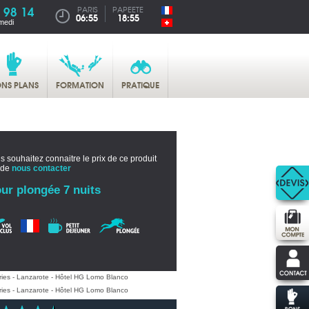
 98 14
PARIS
PAPEETE
06:55
18:55
medi
NS PLANS
FORMATION
PRATIQUE
s souhaitez connaitre le prix de ce produit
 de
nous contacter
ur plongée 7 nuits