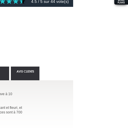
4.5
/ 5 sur
44
vote(s)
AVIS CLIENTS
ouve à 10
t et fleuri, et
rces sont à 700