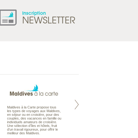
Inscription
NEWSLETTER
Maldives à la Carte propose tous
Notre site Odyssee est un portail
les types de voyages aux Maldives,
qui regroupe l’ensemble de nos
en séjour ou en croisière, pour des
offres de voyages. Vous trouverez
couples, des vacances en famille ou
une carte interactive, la gestion des
individuels amateurs de croisière.
listes de mariage et voyages de
Une sélection d’îles et hôtels, fruit
noces. Vous pourrez aussi vous
d’un travail rigoureux, pour offrir le
abonnez à nos Newsletters.
meilleur des Maldives.