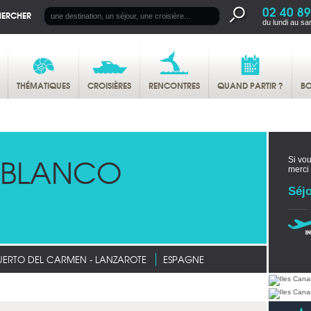
02 40 89
HERCHER
du lundi au sa
THÉMATIQUES
CROISIÈRES
RENCONTRES
QUAND PARTIR ?
BO
 BLANCO
Si vou
merci
Séjo
UERTO DEL CARMEN - LANZAROTE
ESPAGNE