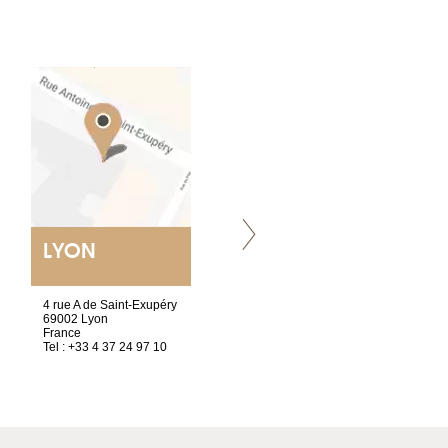
LYON
VILLENEUVE
4 rue A de Saint-Exupéry
Chez Scuba-shop
69002 Lyon
Route d’Arvel, 106
France
1844 Villeneuve
Tel : +33 4 37 24 97 10
Suisse
Tel : +41 21 965 65 00