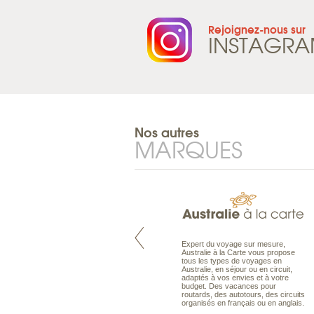
Rejoignez-nous sur
INSTAGR
Nos autres
MARQUES
Pacifique à la carte est le spécialiste
Expert du voyage sur mesure,
des voyages dans le Pacifique.
Australie à la Carte vous propose
Partez à l’autre bout du monde, en
tous les types de voyages en
séjour ou en croisière, pour
Australie, en séjour ou en circuit,
découvrir des peuples et des îles
adaptés à vos envies et à votre
toujours plus surprenants, en hôtels
budget. Des vacances pour
de luxe, comme dans des pensions
routards, des autotours, des circuits
de charme.
organisés en français ou en anglais.