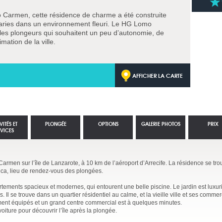
rto Carmen, cette résidence de charme a été construite
anaries dans un environnement fleuri. Le HG Lomo
les plongeurs qui souhaitent un peu d’autonomie, de
mation de la ville.
AFFICHER LA CARTE
VITÉS ET
PLONGÉE
OPTIONS
GALERIE PHOTOS
PRIX
RVICES
Carmen sur l’île de Lanzarote, à 10 km de l’aéroport d’Arrecife. La résidence se tr
ica, lieu de rendez-vous des plongées.
ments spacieux et modernes, qui entourent une belle piscine. Le jardin est luxurian
 Il se trouve dans un quartier résidentiel au calme, et la vieille ville et ses comme
ment équipés et un grand centre commercial est à quelques minutes.
iture pour découvrir l’île après la plongée.