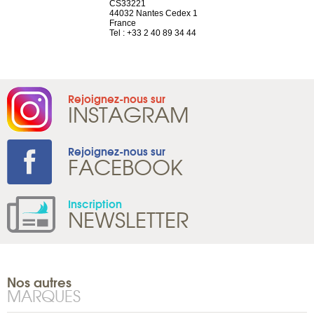
el, 106
CS33221
1207 Genèv
neuve
44032 Nantes Cedex 1
Suisse
France
Tel : +41 22 
1 965 65 00
Tel : +33 2 40 89 34 44
Rejoignez-nous sur
INSTAGRAM
Rejoignez-nous sur
FACEBOOK
Inscription
NEWSLETTER
Nos autres
MARQUES