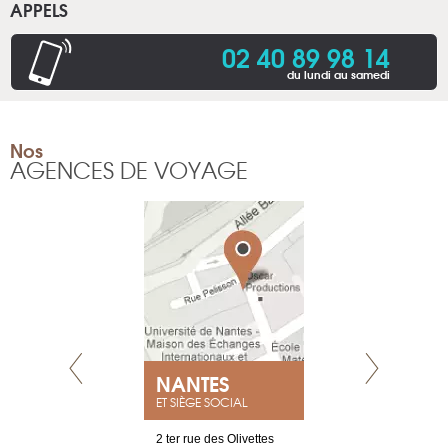
APPELS
02 40 89 98 14
du lundi au samedi
Nos
AGENCES DE VOYAGE
NEUVE
NANTES
GENÈV
ET SIÈGE SOCIAL
a-shop
2 ter rue des Olivettes
rue de Montc