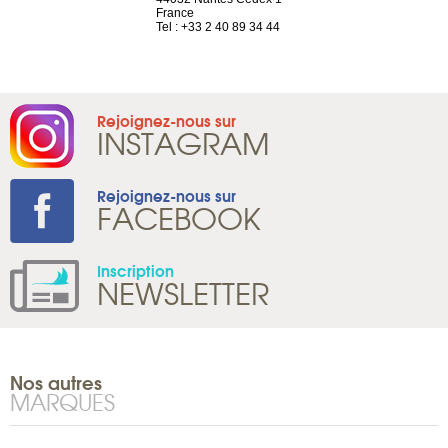
France
Tel : +41 22 
1 965 65 00
Tel : +33 2 40 89 34 44
Rejoignez-nous sur
INSTAGRAM
Rejoignez-nous sur
FACEBOOK
Inscription
NEWSLETTER
Nos autres
MARQUES