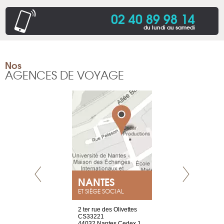
02 40 89 98 14
du lundi au samedi
Nos
AGENCES DE VOYAGE
NEUVE
NANTES
GENÈV
ET SIÈGE SOCIAL
a-shop
2 ter rue des Olivettes
rue de Montc
el, 106
CS33221
1207 Genèv
neuve
44032 Nantes Cedex 1
Suisse