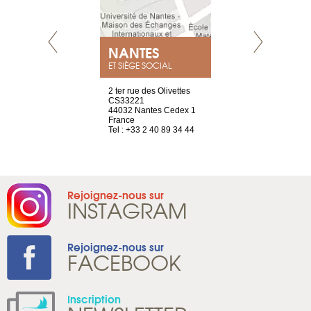
NEUVE
NANTES
GENÈV
ET SIÈGE SOCIAL
a-shop
2 ter rue des Olivettes
rue de Montc
el, 106
CS33221
1207 Genèv
neuve
44032 Nantes Cedex 1
Suisse
France
Tel : +41 22 
1 965 65 00
Tel : +33 2 40 89 34 44
Rejoignez-nous sur
INSTAGRAM
Rejoignez-nous sur
FACEBOOK
Inscription