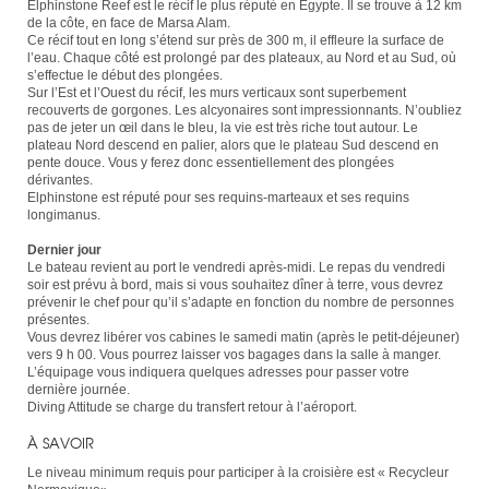
Elphinstone Reef est le récif le plus réputé en Egypte. Il se trouve à 12 km
de la côte, en face de Marsa Alam.
Ce récif tout en long s’étend sur près de 300 m, il effleure la surface de
l’eau. Chaque côté est prolongé par des plateaux, au Nord et au Sud, où
s’effectue le début des plongées.
Sur l’Est et l’Ouest du récif, les murs verticaux sont superbement
recouverts de gorgones. Les alcyonaires sont impressionnants. N’oubliez
pas de jeter un œil dans le bleu, la vie est très riche tout autour. Le
plateau Nord descend en palier, alors que le plateau Sud descend en
pente douce. Vous y ferez donc essentiellement des plongées
dérivantes.
Elphinstone est réputé pour ses requins-marteaux et ses requins
longimanus.
Dernier jour
Le bateau revient au port le vendredi après-midi. Le repas du vendredi
soir est prévu à bord, mais si vous souhaitez dîner à terre, vous devrez
prévenir le chef pour qu’il s’adapte en fonction du nombre de personnes
présentes.
Vous devrez libérer vos cabines le samedi matin (après le petit-déjeuner)
vers 9 h 00. Vous pourrez laisser vos bagages dans la salle à manger.
L’équipage vous indiquera quelques adresses pour passer votre
dernière journée.
Diving Attitude se charge du transfert retour à l’aéroport.
À SAVOIR
Le niveau minimum requis pour participer à la croisière est
« Recycleur