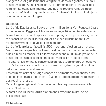
plongerez le long de tombants vertigineux, dans des grottes, et autour
des épaves de l’Aida et Numidia. Au programme, rencontre avec des
requins-marteaux, longimanus, requins gris, requins-renards, raies
manta et parfois des requins-baleines, c’est un véritable terrain de jeux
pour toute la faune d’Egypte.
Daedalus
Le récif de Daedalus se trouve en plein milieu de la Mer Rouge, à égale
distance entre l’Egypte et l’Arabie saoudite, à 96 km en face de Marsa
Alam. Il n’est accessible qu’en croisière plongée. La partie émergente du
récif constitue un petit îlot sur lequel a été construit un phare. Des
militaires y vivent et surveillent les alentours.
Le récif effleure la surface, il fait 500 m de long, c’est un parc national.
Moins fréquenté que les Brothers, c’est pourtant là que l’on observe le
plus de requins-marteaux. Le tombant descend à 500 m de profondeur.
Les plongées sont essentiellement dérivantes. La faune est très
importante, les tombants sont exceptionnels et vertigineux. On observe
de très beaux coraux de feu, des coraux mous, des alcyonaires et de
belles formations coralliennes.
Les courants attirent de larges bancs de barracudas et de thons, ainsi
que des raies manta. Le plateau, à 30 m, est le refuge des requins gris et
des requins-renards.
On y plonge en général tôt le matin pour les requins-marteaux, à la
pointe Nord du récif.
À noter aussi un beau jardin d’anémones avec une multitude de
poissons-clowns.
Elphinstone