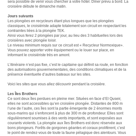
sera possible de venir vous chercher à votre hôtel. Dîner prévu à bord. La
croisière débute le dimanche matin.
Jours suivants
Les plongées en recycleurs étant plus longues que les plongées
classiques, le croisiériste adapte totalement son circuit en respectant les
contraintes liées à la plongée TEK.
Ainsi vous ferez 2 plongées par jour, au lieu des 3 habituelles lors des
croisières avec plongée loisir.
Le niveau minimum requis sur ce circuit est
« Recycleur Normoxique»
.
Vous pouvez apporter votre équipement ou le louer sur place, en
informant le croisiériste très en amont.
L’itinéraire n’est pas fixe, c’est le capitaine qui définit sa route, en fonction
des autorisations gouvernementales, des conditions climatiques et de la
présence éventuelle d’autres bateaux sur les sites.
Voici les sites que vous allez découvrir pendant la croisière.
Les Îles Brothers
Ce sont deux îles perdues en pleine mer. Situées en face d’El Quseir,
elles ne sont accessibles qu’en croisière plongée. Distantes de 800 m
l’une de l’autre, ces îles sont la partie émergente de 2 énormes monts
sous-marins qui s’enfoncent à plus de 300 m de profondeur. Elles sont
régulièrement soumises à des vents importants, et sont exposées aux
courants violents. La plongée aux îles Brothers est donc réservée aux
bons plongeurs. Forêts de gorgones géantes et coraux prolifèrent, c’est
le point de rendez-vous de toute la faune pélagique des alentours. Vous