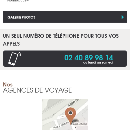
Normoxique»
GALERIE PHOTOS
UN SEUL NUMÉRO DE TÉLÉPHONE POUR TOUS VOS
APPELS
02 40 89 98 14
du lundi au samedi
Nos
AGENCES DE VOYAGE