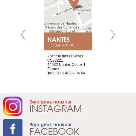
NEUVE
NANTES
GENÈV
ET SIÈGE SOCIAL
a-shop
2 ter rue des Olivettes
rue de Montc
el, 106
CS33221
1207 Genèv
neuve
44032 Nantes Cedex 1
Suisse
France
Tel : +41 22 
1 965 65 00
Tel : +33 2 40 89 34 44
Rejoignez-nous sur
INSTAGRAM
Rejoignez-nous sur
FACEBOOK