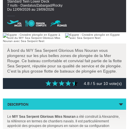
Standard Twin Lower Deck
7 nuits - Daedalus/Zabargad/Rocky
Du 12/09/2026 au 19/09/2026
À bord du M/Y Sea Serpent Glorious Miss Nouran vous
plongerez sur les plus belles zones de plongée de la Mer
Rouge. Ce bateau confortable et convivial fait partie de la flotte
Sea Serpent, réputée pour sa qualité de service et de plongée.
C’est la plus grosse flotte de bateaux de plongée en Egypte.
4.8
/ 5 sur
10
vote(s)
DESCRIPTION
Le
M/Y Sea Serpent Glorious Miss Nouran
a été construit à Alexandrie,
la référence en termes de chantiers navals. Il est particulièrement
apprécié des groupes de plongeurs en raison de sa configuration