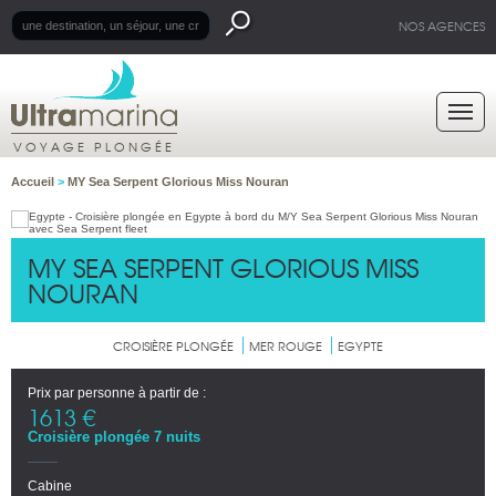
NOS AGENCES
VOYAGE PLONGÉE
Accueil
>
MY Sea Serpent Glorious Miss Nouran
MY SEA SERPENT GLORIOUS MISS
NOURAN
CROISIÈRE PLONGÉE
MER ROUGE
EGYPTE
Prix par personne à partir de :
1613 €
Croisière plongée 7 nuits
Cabine