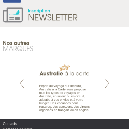
Inscription
NEWSLETTER
Nos autres
MARQUES
te est le spécialiste
Expert du voyage sur mesure,
Parce qu’ils sont
 le Pacifique.
Australie à la Carte vous propose
passionnés d’anim
bout du monde, en
tous les types de voyages en
sauvage, l’équipe d
sière, pour
Australie, en séjour ou en circuit,
carte comprend vos
ples et des îles
adaptés à vos envies et à votre
à votre service so
prenants, en hôtels
budget. Des vacances pour
voyage à la carte 
dans des pensions
routards, des autotours, des circuits
bâtir un safari à l
organisés en français ou en anglais.
envies.
Contacts