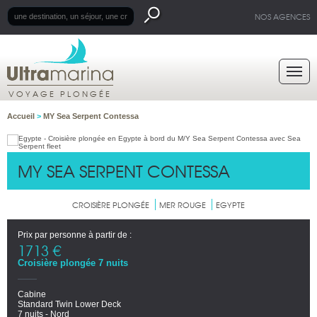
NOS AGENCES
VOYAGE PLONGÉE
Accueil
>
MY Sea Serpent Contessa
MY SEA SERPENT CONTESSA
CROISIÈRE PLONGÉE
MER ROUGE
EGYPTE
Prix par personne à partir de :
1713 €
Croisière plongée 7 nuits
Cabine
Standard Twin Lower Deck
7 nuits - Nord