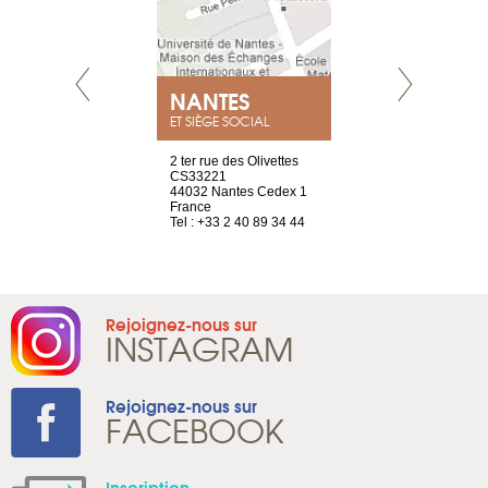
NEUVE
NANTES
GENÈV
ET SIÈGE SOCIAL
a-shop
2 ter rue des Olivettes
rue de Montc
el, 106
CS33221
1207 Genèv
neuve
44032 Nantes Cedex 1
Suisse
France
Tel : +41 22 
1 965 65 00
Tel : +33 2 40 89 34 44
Rejoignez-nous sur
INSTAGRAM
Rejoignez-nous sur
FACEBOOK
Inscription