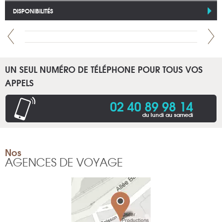
DISPONIBILITÉS
UN SEUL NUMÉRO DE TÉLÉPHONE POUR TOUS VOS
APPELS
02 40 89 98 14
du lundi au samedi
Nos
AGENCES DE VOYAGE