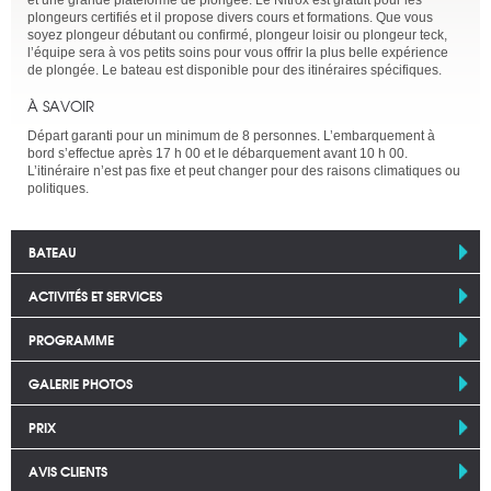
et une grande plateforme de plongée. Le Nitrox est gratuit pour les
plongeurs certifiés et il propose divers cours et formations. Que vous
soyez plongeur débutant ou confirmé, plongeur loisir ou plongeur teck,
l’équipe sera à vos petits soins pour vous offrir la plus belle expérience
de plongée. Le bateau est disponible pour des itinéraires spécifiques.
À SAVOIR
Départ garanti pour un minimum de 8 personnes. L’embarquement à
bord s’effectue après 17 h 00 et le débarquement avant 10 h 00.
L’itinéraire n’est pas fixe et peut changer pour des raisons climatiques ou
politiques.
BATEAU
ACTIVITÉS ET SERVICES
PROGRAMME
GALERIE PHOTOS
PRIX
AVIS CLIENTS