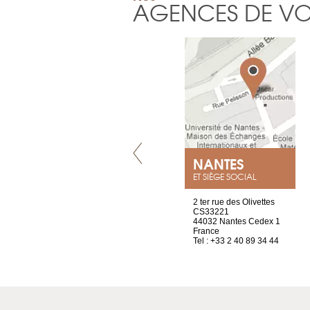
AGENCES DE V
VILLENEUVE
NANTES
ET SIÈGE SOCIAL
Chez Scuba-shop
2 ter rue des Olivettes
Route d’Arvel, 106
CS33221
1844 Villeneuve
44032 Nantes Cedex 1
Suisse
France
Tel : +41 21 965 65 00
Tel : +33 2 40 89 34 44