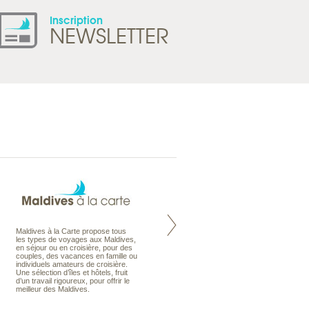
Inscription
NEWSLETTER
Maldives à la Carte propose tous
Notre site Odyssee est un portail
les types de voyages aux Maldives,
qui regroupe l’ensemble de nos
en séjour ou en croisière, pour des
offres de voyages. Vous trouverez
couples, des vacances en famille ou
une carte interactive, la gestion des
individuels amateurs de croisière.
listes de mariage et voyages de
Une sélection d’îles et hôtels, fruit
noces. Vous pourrez aussi vous
d’un travail rigoureux, pour offrir le
abonnez à nos Newsletters.
meilleur des Maldives.