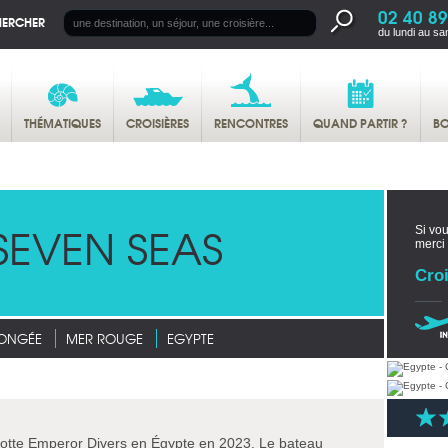
02 40 89
HERCHER
du lundi au sa
THÉMATIQUES
CROISIÈRES
RENCONTRES
QUAND PARTIR ?
BO
SEVEN SEAS
Si vou
merci
Croi
LONGÉE
MER ROUGE
EGYPTE
 flotte Emperor Divers en Égypte en 2023. Le bateau