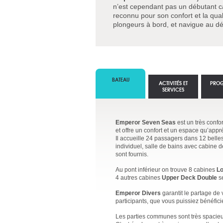
n’est cependant pas un débutant ca
reconnu pour son confort et la qual
plongeurs à bord, et navigue au d
BATEAU
ACTIVITÉS ET
PRO
SERVICES
Emperor Seven Seas
est un très confo
et offre un confort et un espace qu’appr
Il accueille 24 passagers dans 12 belle
individuel, salle de bains avec cabine de 
sont fournis.
Au pont inférieur on trouve 8 cabines
Lo
4 autres cabines
Upper Deck Double
se
Emperor Divers
garantit le partage de
participants, que vous puissiez bénéfici
Les parties communes sont très spacieus