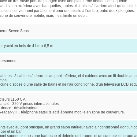
rouve un très vaste pont de plongée avec une plateforme dédiée conséquente.
nd salon extérieur avec banquettes, tables et chaises à l’arrière ainsi qu’un coin
tes qui conviennent parfaitement pour une sieste à l’ombre, entre deux plongées.
zone de couverture mobile, mais il est limité en débit.
eror Seven Seas
or-yacht en bois de 41 m x 8,5 m.
personnes
abines : 8 cabines à deux lits au pont inférieur, et 4 cabines avec un lit double au 
cipal.
une dispose d’une salle de bains et de l’air conditionné, d’un téléviseur LCD et d
oteurs 1150 CV.
tricité : 220 V prises internationales.
douce : désalinisateur.
-radar-VHF, téléphone satellite et téléphone mobile en zone de couverture.
nts avec au pont principal, un grand salon intérieur avec air conditionné dont un co
ger et un bar.
pont supérieur, une zone barbecue et détente ombragée, et un sundeck ombragé a