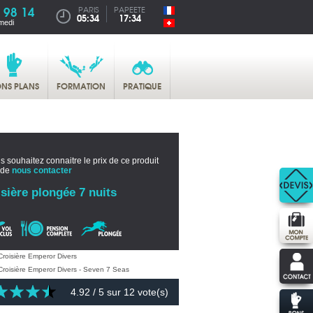
 98 14
PARIS
PAPEETE
05:34
17:34
medi
NS PLANS
FORMATION
PRATIQUE
s souhaitez connaitre le prix de ce produit
 de
nous contacter
sière plongée 7 nuits
4.92
/ 5 sur
12
vote(s)