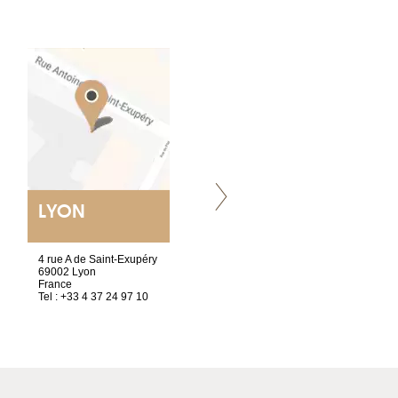
LYON
VILLENEUVE
4 rue A de Saint-Exupéry
Chez Scuba-shop
69002 Lyon
Route d’Arvel, 106
France
1844 Villeneuve
Tel : +33 4 37 24 97 10
Suisse
Tel : +41 21 965 65 00