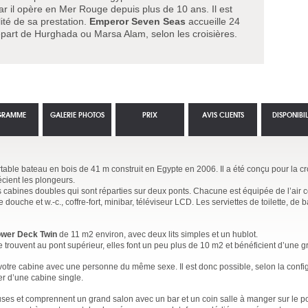
r il opère en Mer Rouge depuis plus de 10 ans. Il est
ité de sa prestation.
Emperor
Seven Seas
accueille 24
épart de Hurghada ou Marsa Alam, selon les croisières.
GRAMME
GALERIE PHOTOS
PRIX
AVIS CLIENTS
DISPONIBIL
rtable bateau en bois de 41 m construit en Egypte en 2006. Il a été conçu pour la c
écient les plongeurs.
s cabines doubles qui sont réparties sur deux ponts. Chacune est équipée de l’air 
douche et w.-c., coffre-fort, minibar, téléviseur LCD. Les serviettes de toilette, de b
wer Deck Twin
de 11 m2 environ, avec deux lits simples et un hublot.
 trouvent au pont supérieur, elles font un peu plus de 10 m2 et bénéficient d’une g
 votre cabine avec une personne du même sexe. Il est donc possible, selon la confi
er d’une cabine single.
es et comprennent un grand salon avec un bar et un coin salle à manger sur le pon