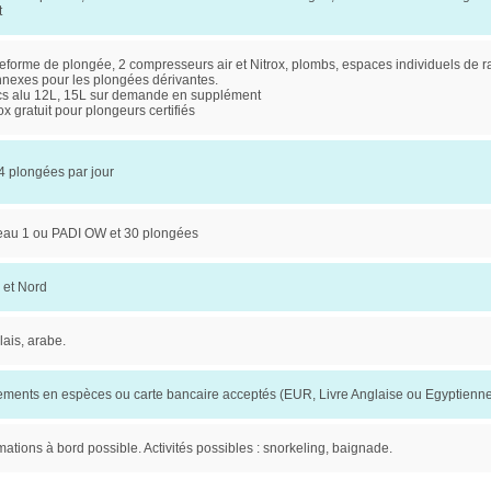
t
teforme de plongée, 2 compresseurs air et Nitrox, plombs, espaces individuels de 
nnexes pour les plongées dérivantes.
cs alu 12L, 15L sur demande en supplément
ox gratuit pour plongeurs certifiés
4 plongées par jour
eau 1 ou PADI OW et 30 plongées
 et Nord
ais, arabe.
ements en espèces ou carte bancaire acceptés (EUR, Livre Anglaise ou Egyptienn
ations à bord possible. Activités possibles : snorkeling, baignade.