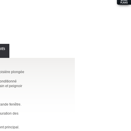
ITÉS
roisière plongée
conditionné
ain et peignoir
rande fenêtre.
guration des
t principal.