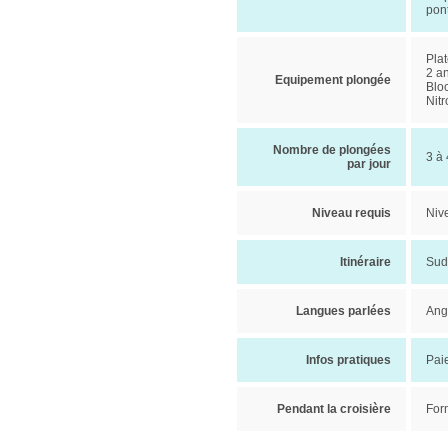
pon
Pla
2 a
Equipement plongée
Blo
Nitr
Nombre de plongées
3 à 
par jour
Niveau requis
Niv
Itinéraire
Sud
Langues parlées
Angl
Infos pratiques
Pai
Pendant la croisière
Form