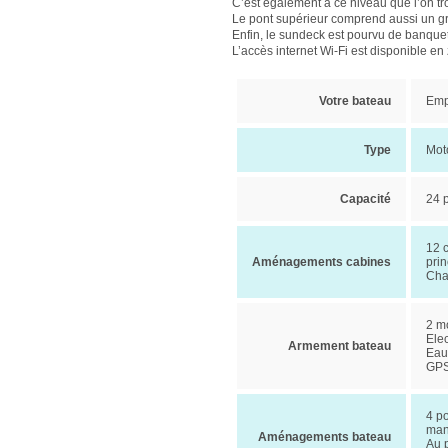
C’est également à ce niveau que l’on t
Le pont supérieur comprend aussi un gra
Enfin, le sundeck est pourvu de banquet
L’accès internet Wi-Fi est disponible en 
Votre bateau
Emp
Type
Mot
Capacité
24 
12 c
Aménagements cabines
prin
Chac
2 m
Elec
Armement bateau
Eau 
GPS
4 po
man
Aménagements bateau
Au 