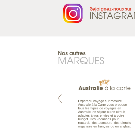
Rejoignez-nous sur
INSTAGR
Nos autres
MARQUES
Pacifique à la carte est le spécialiste
Expert du voyage sur mesure,
des voyages dans le Pacifique.
Australie à la Carte vous propose
Partez à l’autre bout du monde, en
tous les types de voyages en
séjour ou en croisière, pour
Australie, en séjour ou en circuit,
découvrir des peuples et des îles
adaptés à vos envies et à votre
toujours plus surprenants, en hôtels
budget. Des vacances pour
de luxe, comme dans des pensions
routards, des autotours, des circuits
de charme.
organisés en français ou en anglais.