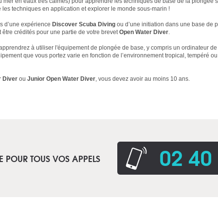
ou mer en eaux très calmes) pour apprendre les techniques de base de la plongée 
e les techniques en application et explorer le monde sous-marin !
rs d’une expérience
Discover Scuba Diving
ou d’une initiation dans une base de p
être crédités pour une partie de votre brevet
Open Water Diver
.
 apprendrez à utiliser l'équipement de plongée de base, y compris un ordinateur de 
ipement que vous portez varie en fonction de l’environnement tropical, tempéré ou
 Diver
ou
Junior Open Water Diver
, vous devez avoir au moins 10 ans.
02 40
E POUR TOUS VOS APPELS