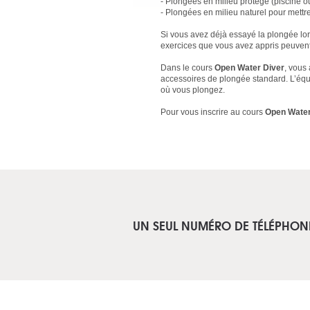
- Plongées en milieu protégé (piscine 
- Plongées en milieu naturel pour mettr
Si vous avez déjà essayé la plongée lo
exercices que vous avez appris peuvent 
Dans le cours
Open Water Diver
, vous
accessoires de plongée standard. L’équ
où vous plongez.
Pour vous inscrire au cours
Open Water
UN SEUL NUMÉRO DE TÉLÉPHON