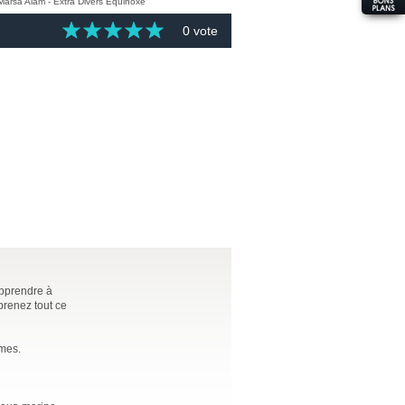
0 vote
apprendre à
prenez tout ce
èmes.