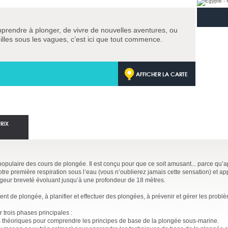
pprendre à plonger, de vivre de nouvelles aventures, ou
lles sous les vagues, c’est ici que tout commence.
AFFICHER LA CARTE
PRIX
 populaire des cours de plongée. Il est conçu pour que ce soit amusant... parce qu’
tre première respiration sous l’eau (vous n’oublierez jamais cette sensation) et ap
ngeur breveté évoluant jusqu’à une profondeur de 18 mètres.
t de plongée, à planifier et effectuer des plongées, à prévenir et gérer les probl
 trois phases principales :
théoriques pour comprendre les principes de base de la plongée sous-marine.