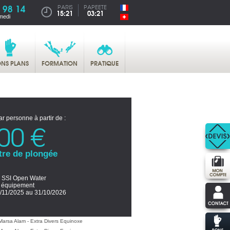
 98 14
PARIS
PAPEETE
15:21
03:21
medi
NS PLANS
FORMATION
PRATIQUE
ar personne à partir de :
00 €
tre de plongée
 SSI Open Water
s équipement
/11/2025 au 31/10/2026