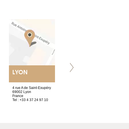
LYON
VILLENEUVE
4 rue A de Saint-Exupéry
Chez Scuba-shop
69002 Lyon
Route d’Arvel, 106
France
1844 Villeneuve
Tel : +33 4 37 24 97 10
Suisse
Tel : +41 21 965 65 00