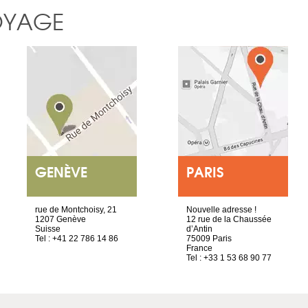
OYAGE
GENÈVE
PARIS
rue de Montchoisy, 21
Nouvelle adresse !
1207 Genève
12 rue de la Chaussée
Suisse
d’Antin
Tel : +41 22 786 14 86
75009 Paris
France
Tel : +33 1 53 68 90 77