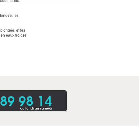
sous-marine.
longée, les
plongée, et les
 en eaux froides
 89 98 14
du lundi au samedi