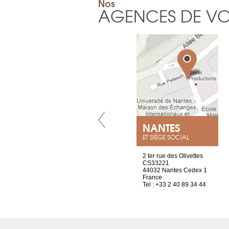
Nos
AGENCES DE V
VILLENEUVE
NANTES
ET SIÈGE SOCIAL
Chez Scuba-shop
2 ter rue des Olivettes
Route d’Arvel, 106
CS33221
1844 Villeneuve
44032 Nantes Cedex 1
Suisse
France
Tel : +41 21 965 65 00
Tel : +33 2 40 89 34 44