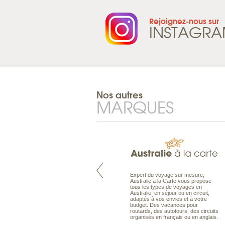
Rejoignez-nous sur
INSTAGR
Nos autres
MARQUES
Pacifique à la carte est le spécialiste
Expert du voyage sur mesure,
des voyages dans le Pacifique.
Australie à la Carte vous propose
Partez à l’autre bout du monde, en
tous les types de voyages en
séjour ou en croisière, pour
Australie, en séjour ou en circuit,
découvrir des peuples et des îles
adaptés à vos envies et à votre
toujours plus surprenants, en hôtels
budget. Des vacances pour
de luxe, comme dans des pensions
routards, des autotours, des circuits
de charme.
organisés en français ou en anglais.