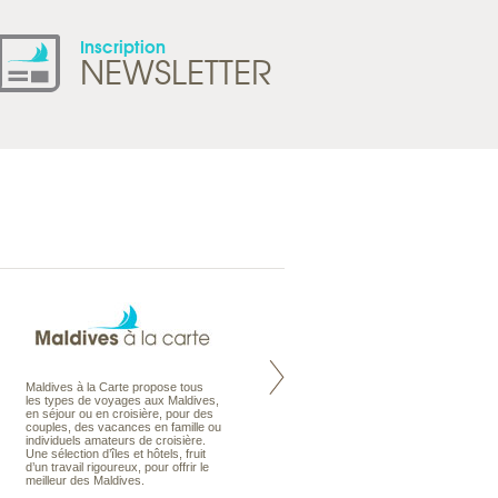
Inscription
NEWSLETTER
Maldives à la Carte propose tous
Notre site Odyssee est un portail
les types de voyages aux Maldives,
qui regroupe l’ensemble de nos
en séjour ou en croisière, pour des
offres de voyages. Vous trouverez
couples, des vacances en famille ou
une carte interactive, la gestion des
individuels amateurs de croisière.
listes de mariage et voyages de
Une sélection d’îles et hôtels, fruit
noces. Vous pourrez aussi vous
d’un travail rigoureux, pour offrir le
abonnez à nos Newsletters.
meilleur des Maldives.