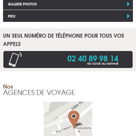
GALERIE PHOTOS
PRIX
UN SEUL NUMÉRO DE TÉLÉPHONE POUR TOUS VOS
APPELS
02 40 89 98 14
du lundi au samedi
Nos
AGENCES DE VOYAGE