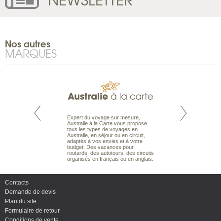
Nos autres
MARQUES
te est le spécialiste
Expert du voyage sur mesure,
Parce qu’ils sont
 le Pacifique.
Australie à la Carte vous propose
passionnés d’anim
bout du monde, en
tous les types de voyages en
sauvage, l’équipe d
sière, pour
Australie, en séjour ou en circuit,
carte comprend vos
ples et des îles
adaptés à vos envies et à votre
à votre service so
prenants, en hôtels
budget. Des vacances pour
voyage à la carte 
dans des pensions
routards, des autotours, des circuits
bâtir un safari à l
organisés en français ou en anglais.
envies.
Contacts
Demande de devis
Plan du site
Formulaire de retour
Conditions de vente