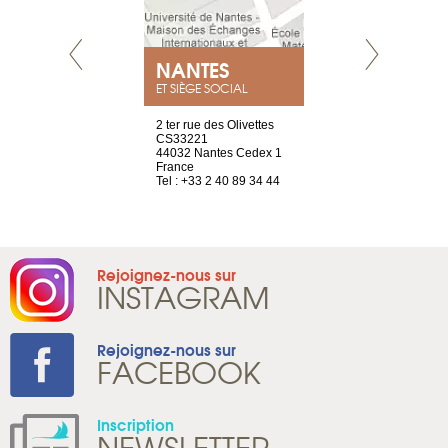
NEUVE
NANTES
GENÈV
ET SIÈGE SOCIAL
a-shop
2 ter rue des Olivettes
rue de Montc
el, 106
CS33221
1207 Genèv
neuve
44032 Nantes Cedex 1
Suisse
France
Tel : +41 22 
1 965 65 00
Tel : +33 2 40 89 34 44
Rejoignez-nous sur
INSTAGRAM
Rejoignez-nous sur
FACEBOOK
Inscription
NEWSLETTER