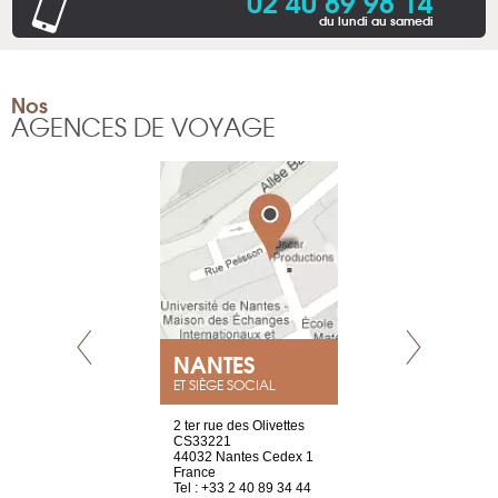
02 40 89 98 14
du lundi au samedi
Nos
AGENCES DE VOYAGE
NEUVE
NANTES
GENÈV
ET SIÈGE SOCIAL
a-shop
2 ter rue des Olivettes
rue de Montc
el, 106
CS33221
1207 Genèv
neuve
44032 Nantes Cedex 1
Suisse
France
Tel : +41 22 
1 965 65 00
Tel : +33 2 40 89 34 44