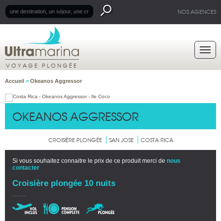
NOS AGENCES
VOYAGE PLONGÉE
Accueil
>
Okeanos Aggressor
OKEANOS AGGRESSOR
CROISIÈRE PLONGÉE
SAN JOSE
COSTA RICA
Si vous souhaitez connaitre le prix de ce produit merci de
nous
contacter
Croisière plongée 10 nuits