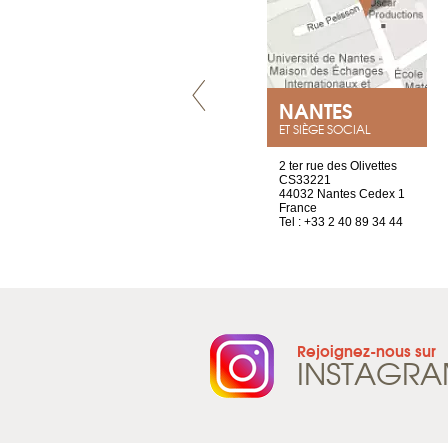
VILLENEUVE
NANTES
ET SIÈGE SOCIAL
Chez Scuba-shop
2 ter rue des Olivettes
Route d’Arvel, 106
CS33221
1844 Villeneuve
44032 Nantes Cedex 1
Suisse
France
Tel : +41 21 965 65 00
Tel : +33 2 40 89 34 44
Rejoignez-nous sur
INSTAGR