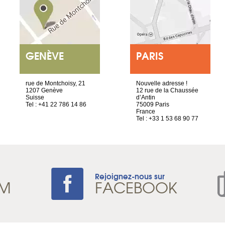
GENÈVE
PARIS
rue de Montchoisy, 21
Nouvelle adresse !
1207 Genève
12 rue de la Chaussée
Suisse
d’Antin
Tel : +41 22 786 14 86
75009 Paris
France
Tel : +33 1 53 68 90 77
Rejoignez-nous sur
AM
FACEBOOK