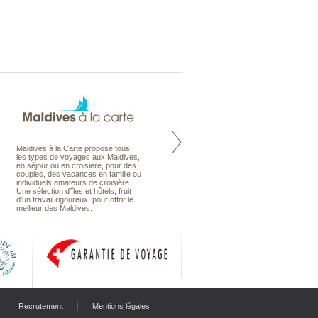
Maldives à la Carte propose tous
Notre site Odyssee est un portail
les types de voyages aux Maldives,
qui regroupe l’ensemble de nos
en séjour ou en croisière, pour des
offres de voyages. Vous trouverez
couples, des vacances en famille ou
une carte interactive, la gestion des
individuels amateurs de croisière.
listes de mariage et voyages de
Une sélection d’îles et hôtels, fruit
noces. Vous pourrez aussi vous
d’un travail rigoureux, pour offrir le
abonnez à nos Newsletters.
meilleur des Maldives.
Recrutement
Mentions légales