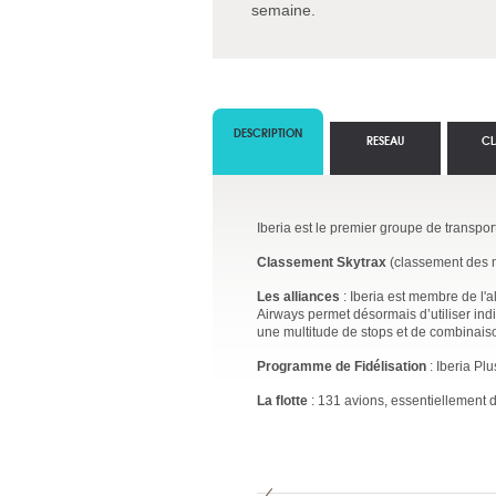
semaine.
DESCRIPTION
RESEAU
CL
Iberia est le premier groupe de transpor
Classement Skytrax
(classement des m
Les alliances
: Iberia est membre de l'
Airways permet désormais d’utiliser ind
une multitude de stops et de combinais
Programme de Fidélisation
: Iberia Pl
La flotte
: 131 avions, essentiellement 