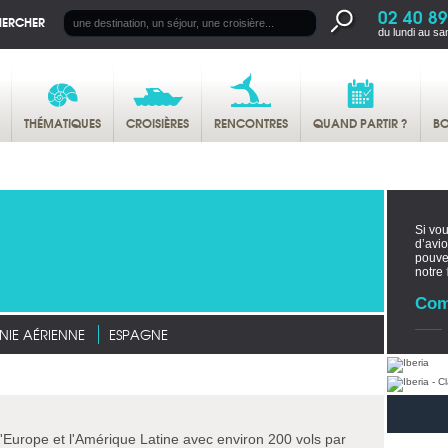
02 40 89
HERCHER
du lundi au sa
THÉMATIQUES
CROISIÈRES
RENCONTRES
QUAND PARTIR ?
BO
Si vou
d’avi
pouv
notre
Com
IE AÉRIENNE
ESPAGNE
'Europe et l'Amérique Latine avec environ 200 vols par