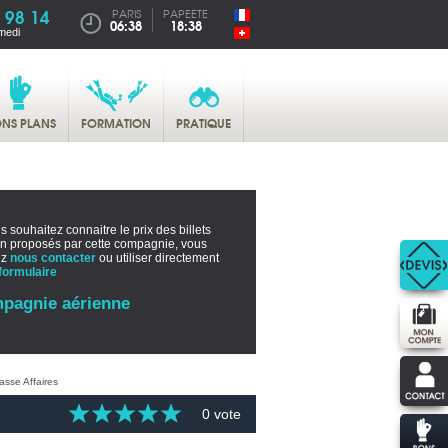
 98 14
PARIS
PAPEETE
06:38
18:38
medi
NS PLANS
FORMATION
PRATIQUE
s souhaitez connaitre le prix des billets
on proposés par cette compagnie, vous
ez
nous contacter
ou utiliser directement
formulaire
pagnie aérienne
0 vote