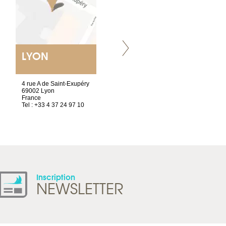
LYON
VILLENEUVE
4 rue A de Saint-Exupéry
Chez Scuba-shop
69002 Lyon
Route d’Arvel, 106
France
1844 Villeneuve
Tel : +33 4 37 24 97 10
Suisse
Tel : +41 21 965 65 00
Inscription
NEWSLETTER