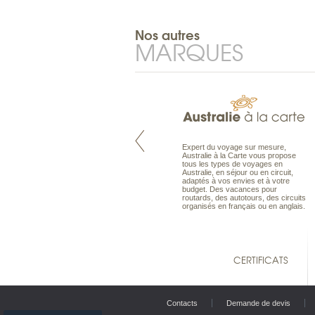
Nos autres
MARQUES
Pacifique à la carte est le spécialiste
Expert du voyage sur mesure,
des voyages dans le Pacifique.
Australie à la Carte vous propose
Partez à l’autre bout du monde, en
tous les types de voyages en
séjour ou en croisière, pour
Australie, en séjour ou en circuit,
découvrir des peuples et des îles
adaptés à vos envies et à votre
toujours plus surprenants, en hôtels
budget. Des vacances pour
de luxe, comme dans des pensions
routards, des autotours, des circuits
de charme.
organisés en français ou en anglais.
CERTIFICATS
Contacts
Demande de devis