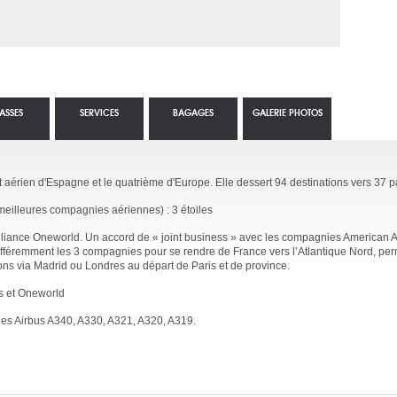
ASSES
SERVICES
BAGAGES
GALERIE PHOTOS
t aérien d'Espagne et le quatrième d'Europe. Elle dessert 94 destinations vers 37 p
eilleures compagnies aériennes) : 3 étoiles
alliance Oneworld. Un accord de « joint business » avec les compagnies American Air
ifféremment les 3 compagnies pour se rendre de France vers l’Atlantique Nord, per
ons via Madrid ou Londres au départ de Paris et de province.
us et Oneworld
des Airbus A340, A330, A321, A320, A319.