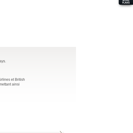
ays.
lines et British
mettant ainsi