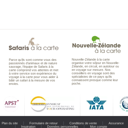
Nouvelle-Zélande à la carte
Parce qu’ils sont comme vous des
organise votre séjour en Nouvelle-
passionnés d’animaux et de nature
Zélande, en circuit, en autotour ou
sauvage, l’équipe de Safaris à la
en voyage sur mesure. Nos
carte comprend vos attentes et met
conseillers en voyage sont des
à votre service son expérience du
spécialistes de ce pays qu’ils
voyage à la carte pour vous aider à
connaissent presque comme leur
bâtir un safari à la mesure de vos
poche.
envies.
Plan du site
Formulaire de retour
Conditions de vente
Assurance
Inspiration
Données personnelles
Mon compte