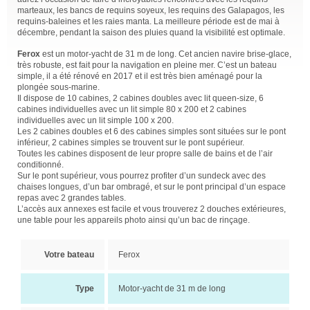
marteaux, les bancs de requins soyeux, les requins des Galapagos, les
requins-baleines et les raies manta. La meilleure période est de mai à
décembre, pendant la saison des pluies quand la visibilité est optimale.
Ferox
est un motor-yacht de 31 m de long. Cet ancien navire brise-glace,
très robuste, est fait pour la navigation en pleine mer. C’est un bateau
simple, il a été rénové en 2017 et il est très bien aménagé pour la
plongée sous-marine.
Il dispose de 10 cabines, 2 cabines doubles avec lit queen-size, 6
cabines individuelles avec un lit simple 80 x 200 et 2 cabines
individuelles avec un lit simple 100 x 200.
Les 2 cabines doubles et 6 des cabines simples sont situées sur le pont
inférieur, 2 cabines simples se trouvent sur le pont supérieur.
Toutes les cabines disposent de leur propre salle de bains et de l’air
conditionné.
Sur le pont supérieur, vous pourrez profiter d’un sundeck avec des
chaises longues, d’un bar ombragé, et sur le pont principal d’un espace
repas avec 2 grandes tables.
L’accès aux annexes est facile et vous trouverez 2 douches extérieures,
une table pour les appareils photo ainsi qu’un bac de rinçage.
Votre bateau
Ferox
Type
Motor-yacht de 31 m de long