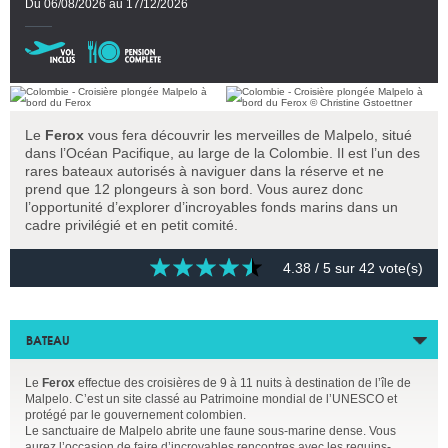
Du 06/08/2026 au 17/12/2026
Le
Ferox
vous fera découvrir les merveilles de Malpelo, situé
dans l’Océan Pacifique, au large de la Colombie. Il est l’un des
rares bateaux autorisés à naviguer dans la réserve et ne
prend que 12 plongeurs à son bord. Vous aurez donc
l’opportunité d’explorer d’incroyables fonds marins dans un
cadre privilégié et en petit comité.
4.38
/ 5 sur
42
vote(s)
BATEAU
Le
Ferox
effectue des croisières de 9 à 11 nuits à destination de l’île de
Malpelo. C’est un site classé au Patrimoine mondial de l’UNESCO et
protégé par le gouvernement colombien.
Le sanctuaire de Malpelo abrite une faune sous-marine dense. Vous
aurez l’occasion de faire d’incroyables rencontres avec les requins-