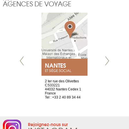
AGENCES DE VOYAGE
NEUVE
NANTES
GENÈV
ET SIÈGE SOCIAL
a-shop
2 ter rue des Olivettes
rue de Montc
el, 106
CS33221
1207 Genèv
neuve
44032 Nantes Cedex 1
Suisse
France
Tel : +41 22 
1 965 65 00
Tel : +33 2 40 89 34 44
Rejoignez-nous sur