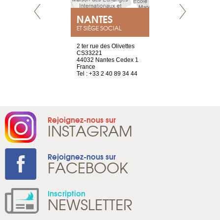
NEUVE
NANTES
GENÈV
ET SIÈGE SOCIAL
a-shop
2 ter rue des Olivettes
rue de Montc
el, 106
CS33221
1207 Genèv
neuve
44032 Nantes Cedex 1
Suisse
France
Tel : +41 22 
1 965 65 00
Tel : +33 2 40 89 34 44
Rejoignez-nous sur
INSTAGRAM
Rejoignez-nous sur
FACEBOOK
Inscription
NEWSLETTER