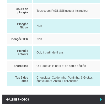
Cours de
Tous cours PADI, SSI jusqu’à Instructeur
plongée
Plongée
Non
Nitrox
Plongée TEK
Non
Plongée
Oui, à partir de 8 ans
enfants
Snorkeling
Oui, depuis le bord et en sortie dédiée
Top 5 des
Chouclass, Calderinha, Pontinha, 3 Grottes,
sites
épave du St. Antao, Lost Anchor
GALERIE PHOTOS