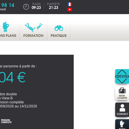
 98 14
PARIS
PAPEETE
09:23
21:23
medi
NS PLANS
FORMATION
PRATIQUE
ar personne à partir de :
04 €
re double
 View B
nsion-complète
/09/2026 au 14/11/2026