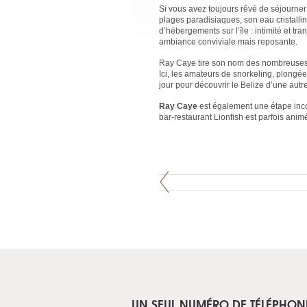
Si vous avez toujours rêvé de séjourner 
plages paradisiaques, son eau cristalline
d’hébergements sur l’île : intimité et t
ambiance conviviale mais reposante.
Ray Caye tire son nom des nombreuses ra
Ici, les amateurs de snorkeling, plongé
jour pour découvrir le Belize d’une autre
Ray Caye
est également une étape inco
bar-restaurant Lionfish est parfois ani
UN SEUL NUMÉRO DE TÉLÉPHON