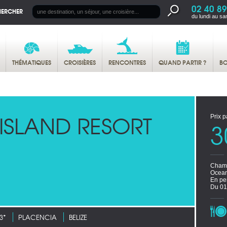
02 40 89
HERCHER
du lundi au sa
THÉMATIQUES
CROISIÈRES
RENCONTRES
QUAND PARTIR ?
BO
ISLAND RESORT
Prix p
3
Chamb
Ocean
En pe
Du 01
3*
PLACENCIA
BELIZE