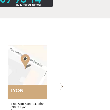
du lundi au samedi
LYON
VILLENEUVE
4 rue A de Saint-Exupéry
Chez Scuba-shop
69002 Lyon
Route d’Arvel, 106