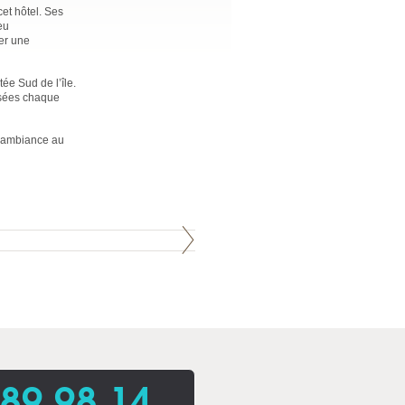
cet hôtel. Ses
eu
éer une
ée Sud de l’île.
osées chaque
l’ambiance au
 89 98 14