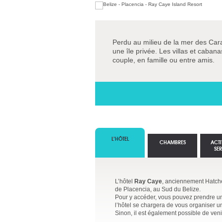
Perdu au milieu de la mer des Cara
une île privée. Les villas et caba
couple, en famille ou entre amis.
L’HÔTEL
CHAMBRES
ACTI
SE
L’hôtel
Ray Caye
, anciennement Hatchet
de Placencia, au Sud du Belize.
Pour y accéder, vous pouvez prendre un 
l’hôtel se chargera de vous organiser un
Sinon, il est également possible de venir