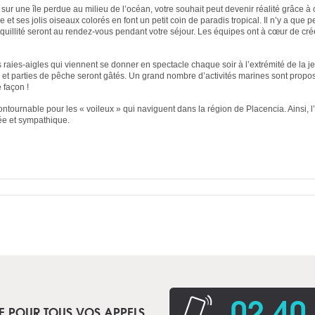
sur une île perdue au milieu de l’océan, votre souhait peut devenir réalité grâce à 
 et ses jolis oiseaux colorés en font un petit coin de paradis tropical. Il n’y a que p
ranquillité seront au rendez-vous pendant votre séjour. Les équipes ont à cœur de cr
ies-aigles qui viennent se donner en spectacle chaque soir à l’extrémité de la jet
e et parties de pêche seront gâtés. Un grand nombre d’activités marines sont prop
 façon !
ntournable pour les « voileux » qui naviguent dans la région de Placencia. Ainsi, 
mée et sympathique.
02 40
E POUR TOUS VOS APPELS