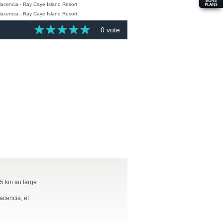
0 vote
35 km au large
acencia, et