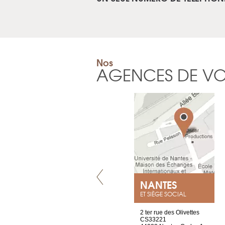
Nos
AGENCES DE V
VILLENEUVE
NANTES
ET SIÈGE SOCIAL
Chez Scuba-shop
2 ter rue des Olivettes
Route d’Arvel, 106
CS33221