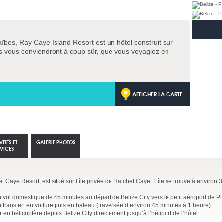
ïbes, Ray Caye Island Resort est un hôtel construit sur
nas vous conviendront à coup sûr, que vous voyagiez en
AFFICHER LA CARTE
VITÉS ET
GALERIE PHOTOS
RVICES
 Caye Resort, est situé sur l’île privée de Hatchet Caye. L’île se trouve à environ 
vol domestique de 45 minutes au départ de Belize City vers le petit aéroport de Pl
 transfert en voiture puis en bateau (traversée d’environ 45 minutes à 1 heure).
 en hélicoptère depuis Belize City directement jusqu’à l’héliport de l’hôtel.