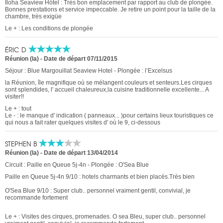
Iloha Seaview Hôtel : Très bon emplacement par rapport au club de plongée.
Bonnes prestations et service impeccable. Je retire un point pour la taille de la
chambre, très exigüe
Le + : Les conditions de plongée
ÉRIC D
Réunion (la)
-
Date de départ 07/11/2015
Séjour : Blue Margouillat Seaview Hotel - Plongée : l’Excelsus
la Réunion, île magnifique où se mélangent couleurs et senteurs.Les cirques
sont splendides, l' accueil chaleureux,la cuisine traditionnelle excellente... A
visiter!!
Le + : tout
Le - : le manque d' indication ( panneaux... )pour certains lieux touristiques ce
qui nous a fait rater quelques visites d' où le 9, ci-dessous
STEPHEN B
Réunion (la)
-
Date de départ 13/04/2014
Circuit : Paille en Queue 5j-4n - Plongée : O'Sea Blue
Paille en Queue 5j-4n 9/10 : hotels charmants et bien placés.Très bien
O'Sea Blue 9/10 : Super club.. personnel vraiment gentil, convivial, je
recommande fortement
Le + : Visites des cirques, promenades. O sea Bleu, super club.. personnel