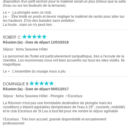
disposition d'un petit séchoir pour le matériel serait un plus (mieux que la salle
d'eau ou sur les fauteuils de la terrasse).
Le + : La plongée avec ce club.
Le - : Être limité en poids et devoir négliger le matériel de rando pour aller sur
les hauteurs. D'où des balades sans ambition .
La houle...mais on n'y peut rien.
ROBERT C
Réunion (la)
-
Date de départ 12/03/2018
Séjour : Iloha Seaview Hôtel
Le personnel de l'hotel est particulierement sympathique, tres a l'ecoute de la
clientèle. Les reunionnais nous ont bien accueillis sur tous les sites visités. Ile
magnifique.
Le + : L'ensemble du voyage nous a plu
DOMINIQUE B
Réunion (la)
-
Date de départ 06/01/2017
Séjour : Iloha Seaview Hôtel - Plongée : l’Excelsus
La Réunion n'est pas une formidable destination de plongée mais les
conditions y étaient agréables (température de l'eau à 29°, courants, visibilité)
et le club Excelsus de St Leu a tout fait pour me rendre le séjour agréable
l’Excelsus : Très bon accueil, grande disponibilité et encadrement
professionnel