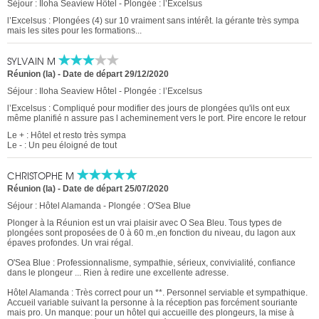
Séjour : Iloha Seaview Hôtel - Plongée : l’Excelsus
l’Excelsus : Plongées (4) sur 10 vraiment sans intérêt. la gérante très sympa
mais les sites pour les formations...
SYLVAIN M
Réunion (la)
-
Date de départ 29/12/2020
Séjour : Iloha Seaview Hôtel - Plongée : l’Excelsus
l’Excelsus : Compliqué pour modifier des jours de plongées qu'ils ont eux
même planifié n assure pas l acheminement vers le port. Pire encore le retour
Le + : Hôtel et resto très sympa
Le - : Un peu éloigné de tout
CHRISTOPHE M
Réunion (la)
-
Date de départ 25/07/2020
Séjour : Hôtel Alamanda - Plongée : O'Sea Blue
Plonger à la Réunion est un vrai plaisir avec O Sea Bleu. Tous types de
plongées sont proposées de 0 à 60 m.,en fonction du niveau, du lagon aux
épaves profondes. Un vrai régal.
O'Sea Blue : Professionnalisme, sympathie, sérieux, convivialité, confiance
dans le plongeur ... Rien à redire une excellente adresse.
Hôtel Alamanda : Très correct pour un **. Personnel serviable et sympathique.
Accueil variable suivant la personne à la réception pas forcément souriante
mais pro. Un manque: pour un hôtel qui accueille des plongeurs, la mise à