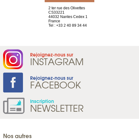
a-shop
2 ter rue des Olivettes
rue de Montc
el, 106
CS33221
1207 Genèv
neuve
44032 Nantes Cedex 1
Suisse
France
Tel : +41 22 
1 965 65 00
Tel : +33 2 40 89 34 44
Rejoignez-nous sur
INSTAGRAM
Rejoignez-nous sur
FACEBOOK
Inscription
NEWSLETTER
Nos autres