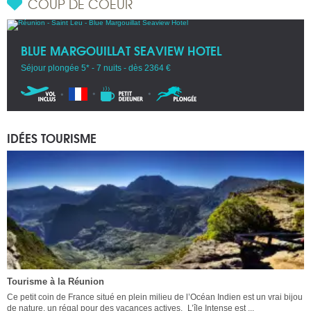
COUP DE COEUR
BLUE MARGOUILLAT SEAVIEW HOTEL
Séjour plongée 5* - 7 nuits - dès 2364 €
IDÉES TOURISME
Tourisme à la Réunion
Ce petit coin de France situé en plein milieu de l’Océan Indien est un vrai bijou
de nature, un régal pour des vacances actives. L’île Intense est ...