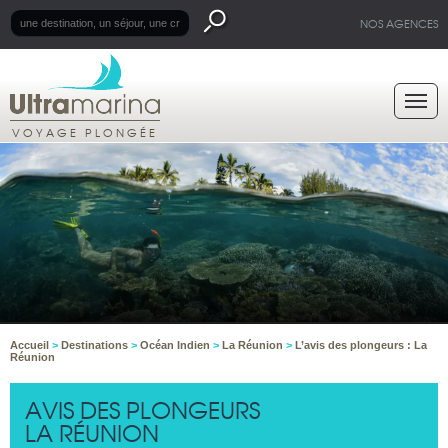
NOS AGENCES
VOYAGE PLONGÉE
Accueil
>
Destinations
>
Océan Indien
>
La Réunion
>
L’avis des plongeurs : La
Réunion
AVIS DES PLONGEURS
LA RÉUNION