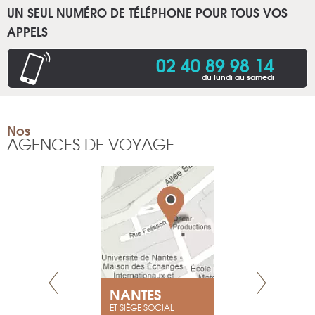
UN SEUL NUMÉRO DE TÉLÉPHONE POUR TOUS VOS
APPELS
02 40 89 98 14
du lundi au samedi
Nos
AGENCES DE VOYAGE
NEUVE
NANTES
GENÈV
ET SIÈGE SOCIAL