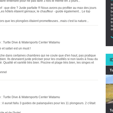
faire entendre pour ne pas faire 3 fois le même en 3 jours...
I
 : que dire ? Juste parfaite !!! Nous avons pu profiter au max des jours
I
es hôtels étaient géniaux, le chauffeur - guide également... Le top
b
L
a
lors que les plongées étaient prometteuses...mais c'est la nature...
t
s
e
 : Turtle Dive & Watersports Center Watamu
et safari est un must !
ouche dans certaines chambres qui ne coule que d'en haut, pas pratique
I
en. Ils devraient juste préciser pour les crudités si non lavés à l'eau du
 Qualité et variété très bien. Piscine et plage très bien, les singes et
T
sonnel
 : Turtle Dive & Watersports Center Watamu
il aurait fallu 3 guides de palanquées pour les 11 plongeurs. 2 c'était
To
te et de l'hotel