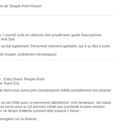
adre de Temple Point Resort
e 7 jours/6 nuits en véhicule 4x4 privatif avec guide francophone
t And Spa
 au top également. Personnel vraiment agréable, qui à su être à notre
route coupée, problèmes mécaniques)
 : Extra Divers Temple Point
de Tsavo Est.
te dont nous avons pris connaissance refléte parfaitement nos propres
s un bel hôtel avec un personnel attentionné. Une remarque : les repas
pas servis pour la 1/2 pension n'était pas constante et pour certains
avec un temps d'attente pouvant aller jusqu'à 1 heure..
 plongées sur la réserve.