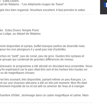
 : Extra Divers
part de Watamu - "Les éléphants rouges de Tsavo"
e tres bien organisé. Nouriture excellent. Il faut prendre le safari
ée : Extra Divers Temple Point
ruba Lodge, au départ de Watamu
onnel disponible et sympa, buffet manque parfois de diversité mais
ur les non plongeurs il y avait pas mal d'activités.
iches en "petit"; pas de corail, peu de gros. Guides très sympas et
re groupe qui contenait de grandes différences de niveau.
ntéressant. le programme a été décidé en discutant tous ensemble. Nous
s espéraient car le parc était très vert et les herbes très hautes en
s vu de magnifiques choses
el très souriant, très disponible, parlant même un peu français. Le
 sur une chanson africaine a été un très joli moment. Mon fils était
ement inquiété de lui et est allé lui amener de l'eau et à manger.
a chambre d'hôtel , dommage dans ce cadre magnifique et calme. Mais