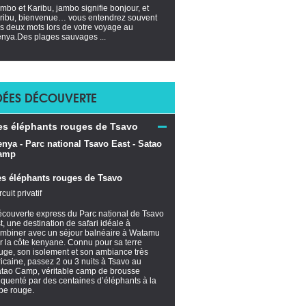
mbo et Karibu, jambo signifie bonjour, et
ribu, bienvenue… vous entendrez souvent
s deux mots lors de votre voyage au
nya.Des plages sauvages ...
DÉES DÉCOUVERTE
es éléphants rouges de Tsavo
es éléphants rouges de Tsavo
rcuit privatif
couverte express du Parc national de Tsavo
t, une destination de safari idéale à
mbiner avec un séjour balnéaire à Watamu
r la côte kenyane. Connu pour sa terre
uge, son isolement et son ambiance très
ricaine, passez 2 ou 3 nuits à Tsavo au
tao Camp, véritable camp de brousse
équenté par des centaines d’éléphants à la
be rouge.