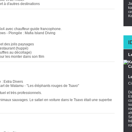
Ja
rt à d'autres destinations
ka
ce
Ke
 4x4 avec chauffeur-guide francophone.
ws - Plongée : Mafia Island Diving
I
ne et des jolis paysages
 restaurant (huppé)
buffles au décollage)
L
pour les monter dans son film
L
 : Extra Divers
Ci
part de Watamu - "Les éléphants rouges de Tsavo"
Dé
uel et très professionnels.
Es
nimaux sauvages. Le safari en voiture dans le Tsavo était une superbe
co
su
ro
af
Sa
fr
ro