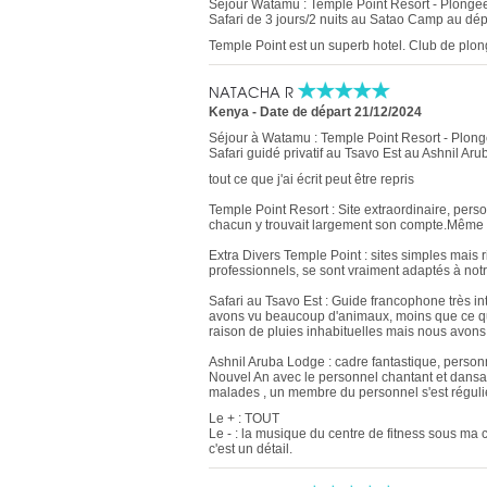
Séjour Watamu : Temple Point Resort - Plongée
Safari de 3 jours/2 nuits au Satao Camp au dé
Temple Point est un superb hotel. Club de plongé
NATACHA R
Kenya
-
Date de départ 21/12/2024
Séjour à Watamu : Temple Point Resort - Plong
Safari guidé privatif au Tsavo Est au Ashnil A
tout ce que j'ai écrit peut être repris
Temple Point Resort : Site extraordinaire, pers
chacun y trouvait largement son compte.Même po
Extra Divers Temple Point : sites simples mais r
professionnels, se sont vraiment adaptés à not
Safari au Tsavo Est : Guide francophone très i
avons vu beaucoup d'animaux, moins que ce qu'il
raison de pluies inhabituelles mais nous avon
Ashnil Aruba Lodge : cadre fantastique, personn
Nouvel An avec le personnel chantant et dansant
malades , un membre du personnel s'est régulièr
Le + : TOUT
Le - : la musique du centre de fitness sous m
c'est un détail.