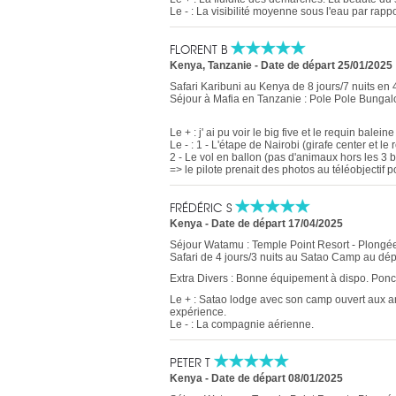
Le - : La visibilité moyenne sous l'eau par rappo
FLORENT B
Kenya
,
Tanzanie
-
Date de départ 25/01/2025
Safari Karibuni au Kenya de 8 jours/7 nuits en
Séjour à Mafia en Tanzanie : Pole Pole Bungalo
Le + : j' ai pu voir le big five et le requin balei
Le - : 1 - L'étape de Nairobi (girafe center et le
2 - Le vol en ballon (pas d'animaux hors les 3 
=> le pilote prenait des photos au téléobjectif 
FRÉDÉRIC S
Kenya
-
Date de départ 17/04/2025
Séjour Watamu : Temple Point Resort - Plongée
Safari de 4 jours/3 nuits au Satao Camp au dé
Extra Divers : Bonne équipement à dispo. Ponct
Le + : Satao lodge avec son camp ouvert aux a
expérience.
Le - : La compagnie aérienne.
PETER T
Kenya
-
Date de départ 08/01/2025