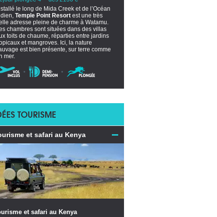
nstallé le long de Mida Creek et de l’Océan
ndien,
Temple Point Resort
est une très
elle adresse pleine de charme à Watamu.
es chambres sont situées dans des villas
ux toits de chaume, réparties entre jardins
ropicaux et mangroves. Ici, la nature
auvage est bien présente, sur terre comme
n mer.
DÉES TOURISME
ourisme et safari au Kenya
urisme et safari au Kenya