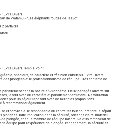
 : Extra Divers
épart de Watamu - "Les éléphants rouges de Tsavo"
 2 parfaits!!
fari!
 : Extra Divers Temple Point
réable, spacieux, de caractère et très bien entretenu. Extra Divers
é des plongées et le professionnalisme de l'équipe. Très contente de
re parfaitement dans la nature environnante. Lieux partagés ouverts sur
sses, le tout avec du caractère et parfaitement entretenu. Restauration
ander pour un séjour reposant avec de multiples propositions
égré à recommander également.
e et conviviale, le responsable du centre fait tout pour rendre le séjour
longées, forte implication dans la sécurité, briefings clairs, matériel
tes de plongée, chaque membre de l'équipe fait preuve d'un fort niveau de
te équipe pour l'expérience de plongée, l'engagement, la sécurité et