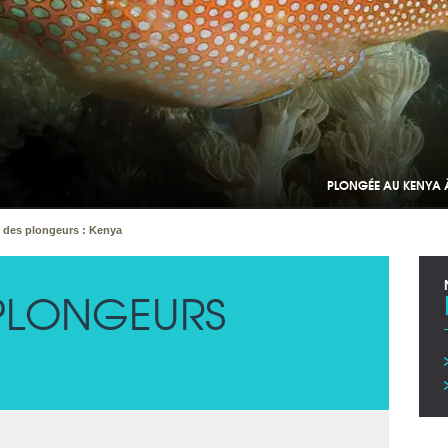
PLONGÉE AU KENYA À
s des plongeurs : Kenya
 PLONGEURS