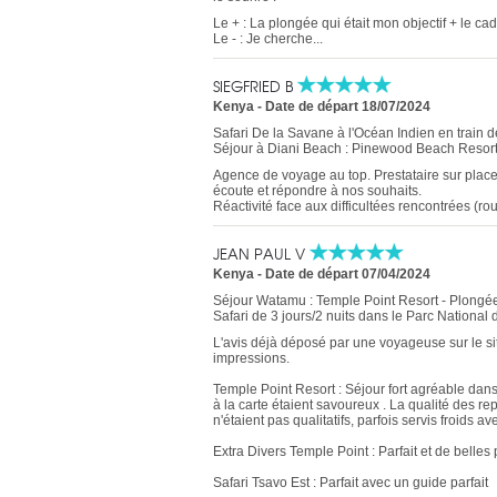
Le + : La plongée qui était mon objectif + le c
Le - : Je cherche...
SIEGFRIED B
Kenya
-
Date de départ 18/07/2024
Safari De la Savane à l'Océan Indien en train d
Séjour à Diani Beach : Pinewood Beach Resor
Agence de voyage au top. Prestataire sur place
écoute et répondre à nos souhaits.
Réactivité face aux difficultées rencontrées (
JEAN PAUL V
Kenya
-
Date de départ 07/04/2024
Séjour Watamu : Temple Point Resort - Plongée
Safari de 3 jours/2 nuits dans le Parc National 
L'avis déjà déposé par une voyageuse sur le si
impressions.
Temple Point Resort : Séjour fort agréable dan
à la carte étaient savoureux . La qualité des re
n'étaient pas qualitatifs, parfois servis froids 
Extra Divers Temple Point : Parfait et de belles
Safari Tsavo Est : Parfait avec un guide parfait