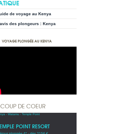
ATIQUE
uide de voyage au Kenya
’avis des plongeurs : Kenya
VOYAGE PLONGÉE AU KENYA
COUP DE COEUR
TEMPLE POINT RESORT
éjour plongée 4* - dès 2156 €