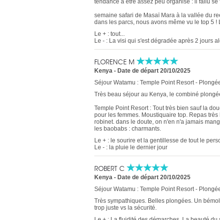
tendance à être assez peu organisé : il fallu se 
semaine safari de Masaï Mara à la vallée du reef
dans les parcs, nous avons même vu le top 5 ! L
Le + : tout...
Le - : La visi qui s'est dégradée après 2 jours a
FLORENCE M
Kenya
-
Date de départ 20/10/2025
Séjour Watamu : Temple Point Resort - Plongée
Très beau séjour au Kenya, le combiné plongée 
Temple Point Resort : Tout très bien sauf la d
pour les femmes. Moustiquaire top. Repas très bi
robinet. dans le doute, on n'en n'a jamais mangé.
les baobabs : charmants.
Le + : le sourire et la gentillesse de tout le per
Le - : la pluie le dernier jour
ROBERT C
Kenya
-
Date de départ 20/10/2025
Séjour Watamu : Temple Point Resort - Plongée
Très sympathiques. Belles plongées. Un bémol : 
trop juste vs la sécurité.
Le + : La fluidité des démarches. La beauté du si