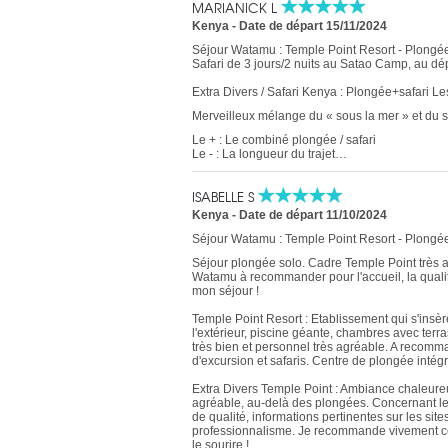
MARIANICK L
Kenya
-
Date de départ 15/11/2024
Séjour Watamu : Temple Point Resort - Plongée
Safari de 3 jours/2 nuits au Satao Camp, au d
Extra Divers / Safari Kenya : Plongée+safari Les
Merveilleux mélange du « sous la mer » et du sa
Le + : Le combiné plongée / safari
Le - : La longueur du trajet…
ISABELLE S
Kenya
-
Date de départ 11/10/2024
Séjour Watamu : Temple Point Resort - Plongée
Séjour plongée solo. Cadre Temple Point très ag
Watamu à recommander pour l'accueil, la qualit
mon séjour !
Temple Point Resort : Etablissement qui s'insè
l'extérieur, piscine géante, chambres avec terra
très bien et personnel très agréable. A recomm
d'excursion et safaris. Centre de plongée int
Extra Divers Temple Point : Ambiance chaleureus
agréable, au-delà des plongées. Concernant les p
de qualité, informations pertinentes sur les si
professionnalisme. Je recommande vivement cet
le sourire !