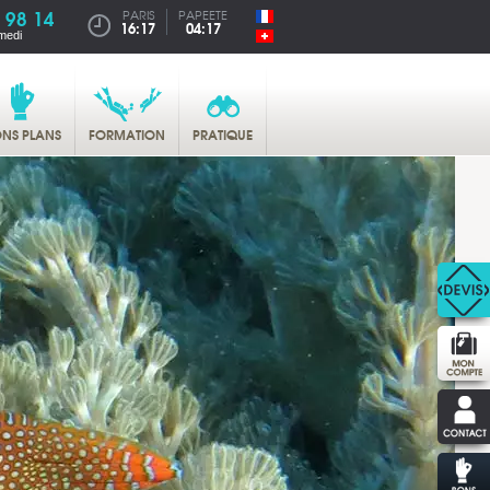
 98 14
PARIS
PAPEETE
16:17
04:17
medi
NS PLANS
FORMATION
PRATIQUE