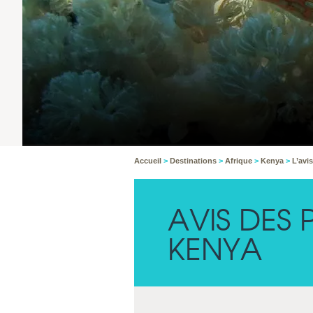
Accueil
>
Destinations
>
Afrique
>
Kenya
>
L’avi
AVIS DES
KENYA