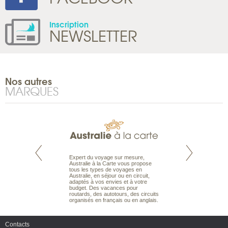
Inscription
NEWSLETTER
Nos autres
MARQUES
te est le spécialiste
Expert du voyage sur mesure,
Parce qu’ils sont
 le Pacifique.
Australie à la Carte vous propose
passionnés d’anim
bout du monde, en
tous les types de voyages en
sauvage, l’équipe d
sière, pour
Australie, en séjour ou en circuit,
carte comprend vos
ples et des îles
adaptés à vos envies et à votre
à votre service so
prenants, en hôtels
budget. Des vacances pour
voyage à la carte 
dans des pensions
routards, des autotours, des circuits
bâtir un safari à l
organisés en français ou en anglais.
envies.
Contacts