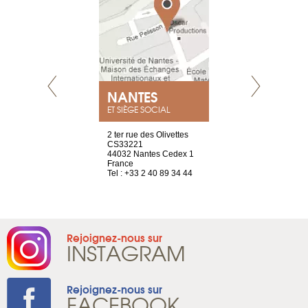
NEUVE
NANTES
GENÈV
ET SIÈGE SOCIAL
a-shop
2 ter rue des Olivettes
rue de Montc
el, 106
CS33221
1207 Genèv
neuve
44032 Nantes Cedex 1
Suisse
France
Tel : +41 22 
1 965 65 00
Tel : +33 2 40 89 34 44
Rejoignez-nous sur
INSTAGRAM
Rejoignez-nous sur
FACEBOOK