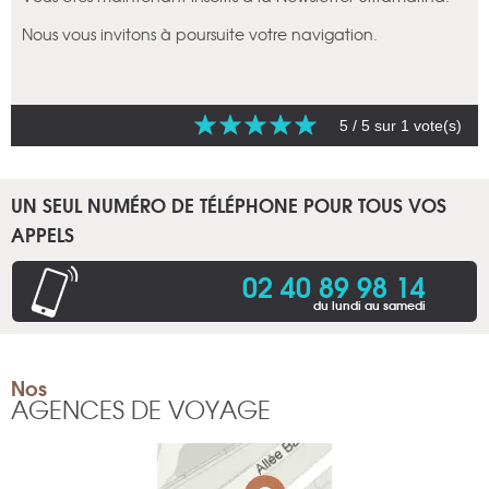
Nous vous invitons à poursuite votre navigation.
5
/ 5 sur
1
vote(s)
UN SEUL NUMÉRO DE TÉLÉPHONE POUR TOUS VOS
APPELS
02 40 89 98 14
du lundi au samedi
Nos
AGENCES DE VOYAGE