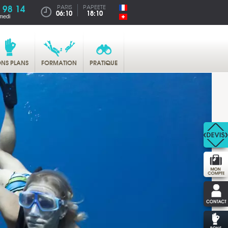
 98 14
PARIS
PAPEETE
06:10
18:10
medi
NS PLANS
FORMATION
PRATIQUE