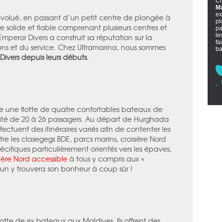
Ch
Ma
ex
évolué, en passant d’un petit centre de plongée à
pl
e solide et fiable comprenant plusieurs centres et
pa
le
mperor Divers a construit sa réputation sur la
fa
tions et du service. Chez Ultramarina, nous sommes
ba
Divers depuis leurs débuts.
e une flotte de quatre confortables bateaux de
ité de 20 à 26 passagers. Au départ de Hurghada
fectuent des itinéraires variés afin de contenter les
re les clasegegs BDE, parcs marins, croisière Nord
écifiques particulièrement orientés vers les épaves,
sière Nord accessible
à tous y compris aux «
acun y trouvera son bonheur à coup sûr !
lotte de six bateaux aux Maldives. Ils offrent des