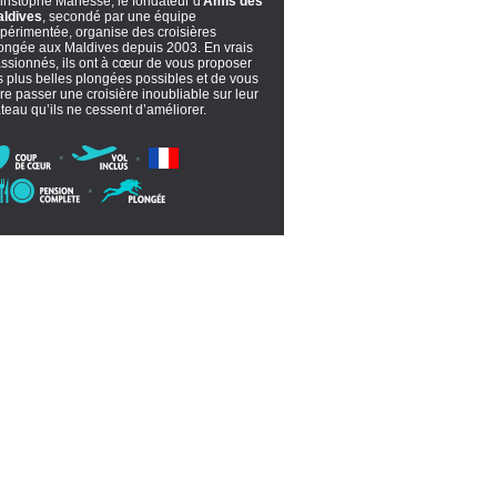
ristophe Manesse, le fondateur d'
Amis des
ldives
, secondé par une équipe
périmentée, organise des croisières
ongée aux Maldives depuis 2003. En vrais
ssionnés, ils ont à cœur de vous proposer
s plus belles plongées possibles et de vous
ire passer une croisière inoubliable sur leur
teau qu’ils ne cessent d’améliorer.