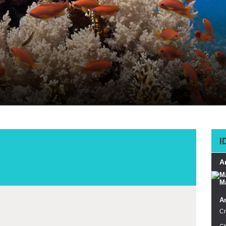
I
A
A
Cr