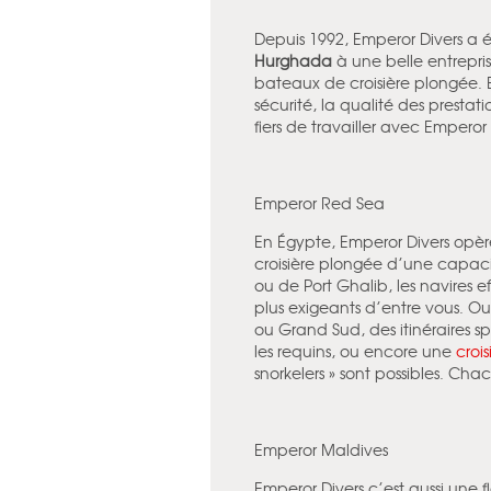
Depuis 1992, Emperor Divers a 
Hurghada
à une belle entrepris
bateaux de croisière plongée. E
sécurité, la qualité des presta
fiers de travailler avec Emperor
Emperor Red Sea
En Égypte, Emperor Divers opèr
croisière plongée d’une capac
ou de Port Ghalib, les navires ef
plus exigeants d’entre vous. Out
ou Grand Sud, des itinéraires sp
les requins, ou encore une
croi
snorkelers » sont possibles. Ch
Emperor Maldives
Emperor Divers c’est aussi une f