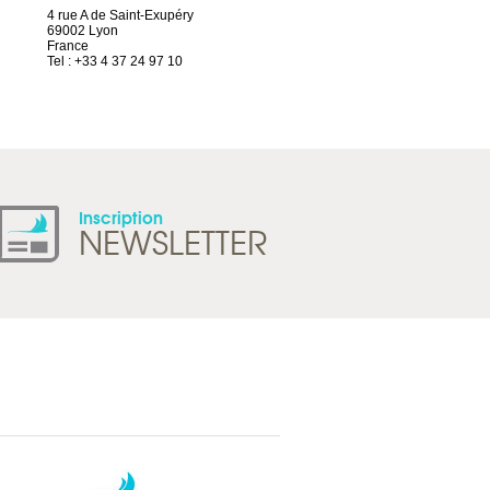
4 rue A de Saint-Exupéry
Chez Scuba-shop
69002 Lyon
Route d’Arvel, 106
France
1844 Villeneuve
Tel : +33 4 37 24 97 10
Suisse
Tel : +41 21 965 65 00
Inscription
NEWSLETTER