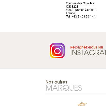
Chez Scuba-shop
2 ter rue des Olivettes
Route d’Arvel, 106
CS33221
1844 Villeneuve
44032 Nantes Cedex 1
Suisse
France
Tel : +41 21 965 65 00
Tel : +33 2 40 89 34 44
Rejoignez-nous sur
INSTAGR
Nos autres
MARQUES