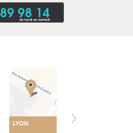
 89 98 14
du lundi au samedi
LYON
VILLENEUVE