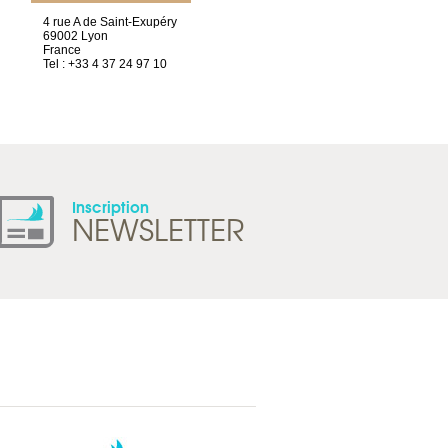
4 rue A de Saint-Exupéry
Chez Scuba-shop
69002 Lyon
Route d’Arvel, 106
France
1844 Villeneuve
Tel : +33 4 37 24 97 10
Suisse
Tel : +41 21 965 65 00
Inscription
NEWSLETTER