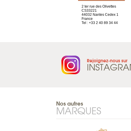
Chez Scuba-shop
2 ter rue des Olivettes
Route d’Arvel, 106
CS33221
1844 Villeneuve
44032 Nantes Cedex 1
Suisse
France
Tel : +41 21 965 65 00
Tel : +33 2 40 89 34 44
Rejoignez-nous sur
INSTAGR
Nos autres
MARQUES