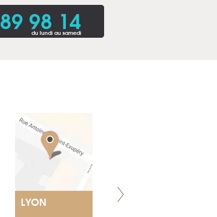
 89 98 14
du lundi au samedi
LYON
VILLENEUVE