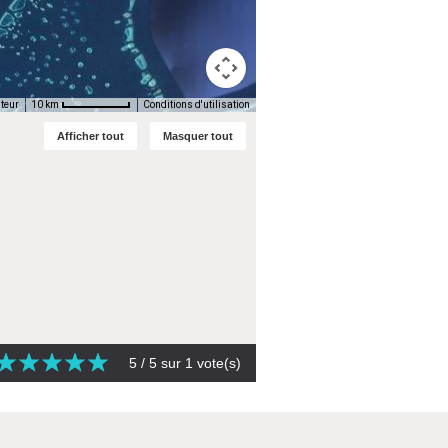
uteur
Conditions d'utilisation
10 km
Afficher tout
Masquer tout
5
/ 5 sur
1
vote(s)