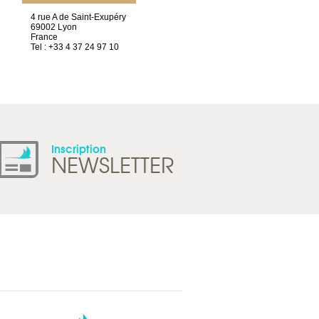
4 rue A de Saint-Exupéry
Chez Scuba-shop
69002 Lyon
Route d’Arvel, 106
France
1844 Villeneuve
Tel : +33 4 37 24 97 10
Suisse
Tel : +41 21 965 65 00
Inscription
NEWSLETTER