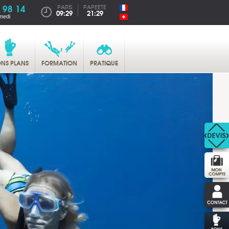
 98 14
PARIS
PAPEETE
09:29
21:29
medi
NS PLANS
FORMATION
PRATIQUE