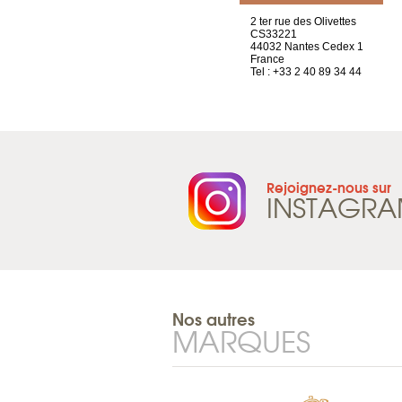
Chez Scuba-shop
2 ter rue des Olivettes
Route d’Arvel, 106
CS33221
1844 Villeneuve
44032 Nantes Cedex 1
Suisse
France
Tel : +41 21 965 65 00
Tel : +33 2 40 89 34 44
Rejoignez-nous sur
INSTAGR
Nos autres
MARQUES