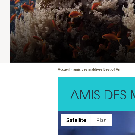
Accueil
>
amis des maldives Best of Ari
AMIS DES 
Satellite
Plan